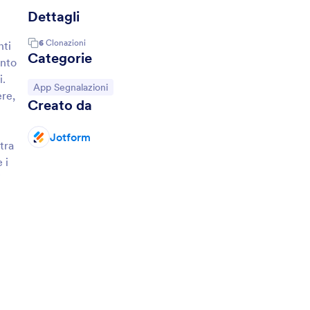
Dettagli
6
Clonazioni
nti
Categorie
onto
i.
Vai alla Categoria:
App Segnalazioni
ere,
Creato da
Jotform
tra
 i
i