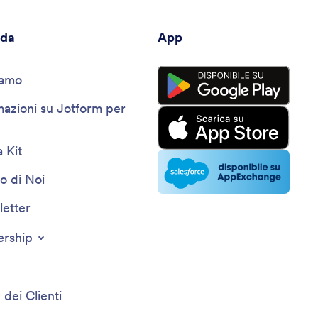
nda
App
iamo
mazioni su Jotform per
 Kit
o di Noi
etter
ership
 dei Clienti