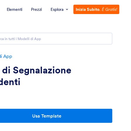
Elementi
Prezzi
Esplora
Inizia Subito
.
È Gratis!
di App
 di Segnalazione
denti
Usa Template