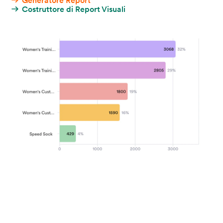
Scheda
Monitora gli ordini con una vista Kanban basata su
schede.