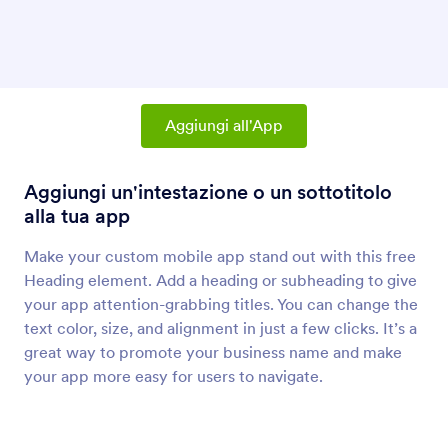
Lista prodotti
Aggiungi prodotti e un carrello della spesa alla
tua app
Pulsante condividi
Aggiungi all'App
Aggiungi un link per permettere agli utenti di
condividere la tua app
Aggiungi un'intestazione o un sottotitolo
alla tua app
Paragrafo (Elemento App)
Aggiungi paragrafi alla tua app
Make your custom mobile app stand out with this free
Heading element. Add a heading or subheading to give
your app attention-grabbing titles. You can change the
Divisore (Elemento App)
text color, size, and alignment in just a few clicks. It’s a
Aggiungi una linea divisoria alla tua app
great way to promote your business name and make
your app more easy for users to navigate.
Pulsante (Elemento App)
Aggiungi pulsanti alla tua app