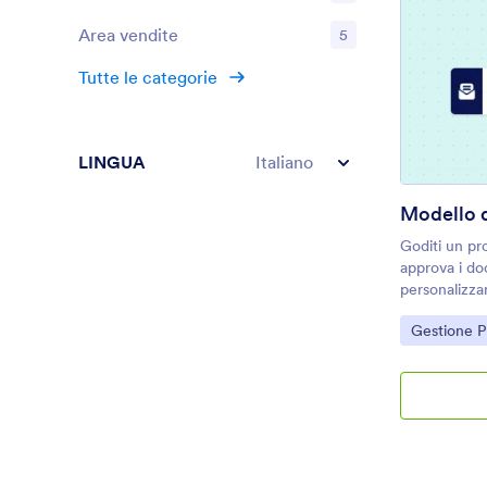
Area vendite
5
Tutte le categorie
LINGUA
Italiano
Modello 
Goditi un pr
approva i doc
personalizzar
Go to Cate
Gestione P