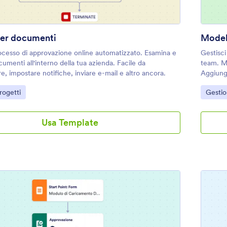
er documenti
Modell
ocesso di approvazione online automatizzato. Esamina e
Gestisci
umenti all'interno della tua azienda. Facile da
team. Mo
e, impostare notifiche, inviare e-mail e altro ancora.
Aggiungi
program
gory:
Go to 
rogetti
Gestio
Usa Template