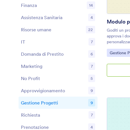
Finanza
14
Assistenza Sanitaria
4
Modulo p
Risorse umane
22
Goditi un pr
approva i doc
IT
7
personalizzar
Go to Cate
Gestione P
Domanda di Prestito
6
Marketing
7
No Profit
5
Approvvigionamento
9
Gestione Progetti
9
Richiesta
7
Prenotazione
4