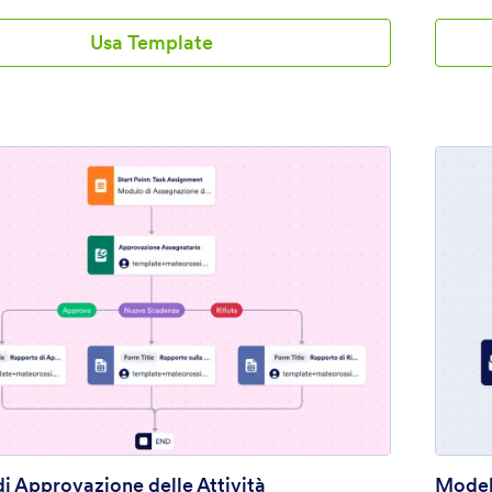
 approveranno o rifiuteranno con un semplice clic,
approvat
e-mail di risposta automatica che informa il dipendente
che lo i
Usa Template
ono state approvate o se è necessario apportare
Approvaz
difiche. Personalizza questo Modello di Approvazione
usare. È
elle Riunioni con l'interfaccia trascina e rilascia di
lavoro c
iungi nuovi addetti all'approvazione, aggiorna le email,
ancora p
iche, includi limiti di tempo per rispondere e altro
bisogno
r funzionare il flusso di approvazione per la tua azienda.
l'e-mail
 proprietario del modulo, puoi accedere al flusso di
approvaz
da qualsiasi dispositivo e i responsabili possono
inviti e
le attività direttamente dalla loro casella di posta. Elimina
Approvaz
uali e accelera il processo di revisione dei verbali delle
 questo Modello di Approvazione dei Verbali delle
uito.
: Modello di Approvazione delle Atti
Anteprima
i Approvazione delle Attività
Model