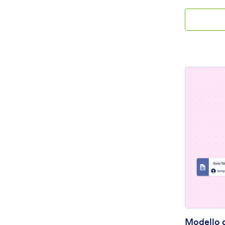
responsabili
inviando un'
se le note s
eventuali mo
dei Verbali d
Jotform. Agg
imposta notif
ancora per fa
In qualità di
approvazione 
rispondere al
le e-mail man
riunioni con
Riunioni grat
Modello d