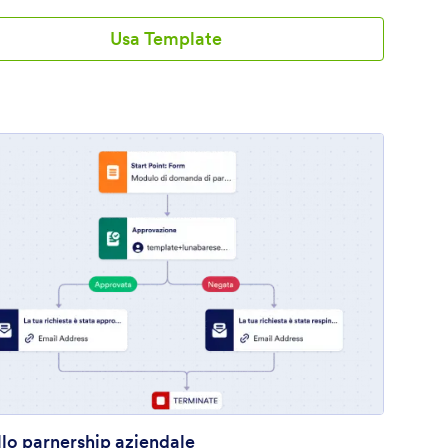
o o rifiutato, il richiedente riceverà un'e-mail automatica
nforma del risultato. Personalizza il tuo Modello di
Usa Template
ione per Invito ad Eventi con il nostro costruttore facile da
 sufficiente trascinare e rilasciare gli elementi del flusso di
ome addetti all'approvazione, risultati, condizioni e altro
er personalizzare il tuo flusso di approvazione, il tutto senza
 di programmare. Puoi anche personalizzare elementi come
 di risposta automatica che viene inviata in caso di
ione o rifiuto. Perdi meno tempo con le approvazioni degli
 inizia a dedicarti alle cose divertenti con questo Modello di
ione per Invito ad Eventi di Jotform.
vità
: Modello parnership aziendale
Anteprima
lo parnership aziendale