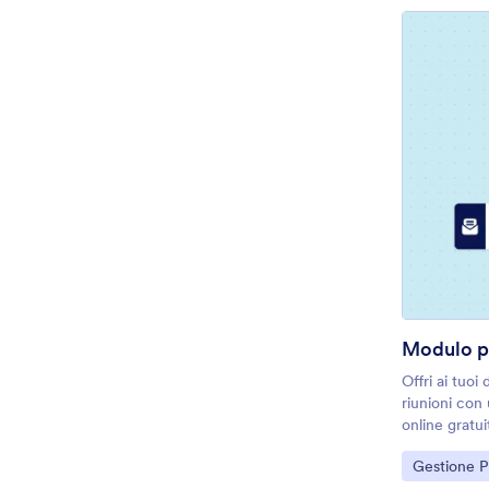
Modulo pe
Offri ai tuoi
riunioni con
online gratu
Resoconto sul
Go to Cate
Gestione P
la loro rispos