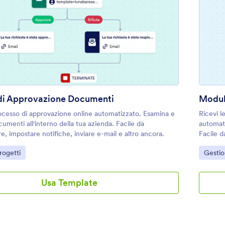
: Modello di Approvazione Documen
Anteprima
di Approvazione Documenti
Modul
ocesso di approvazione online automatizzato. Esamina e
Ricevi le
umenti all'interno della tua azienda. Facile da
automati
e, impostare notifiche, inviare e-mail e altro ancora.
Facile d
gory:
Go to 
rogetti
Gestio
Usa Template