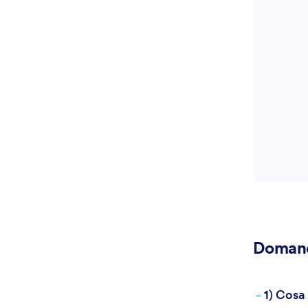
modo in cui 
di Approvazi
Domand
-
1) Cosa