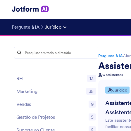
Pergunte à IA
Jurídico
Pergunte à IA
/
Jur
Assiste
3 assistentes
RH
13
Jurídico
Marketing
35
Assistent
Vendas
9
Assistent
Gestão de Projetos
5
Este assistent
facilitar cons
Suporte ao Cliente
2