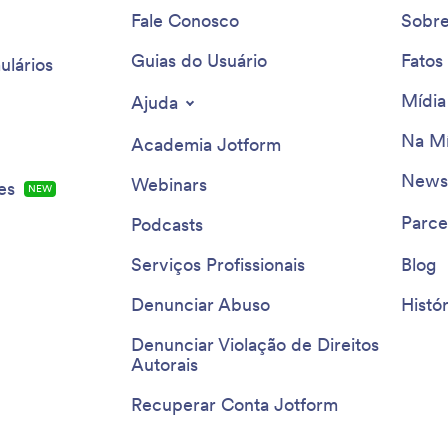
Fale Conosco
Sobr
Guias do Usuário
Fatos
ulários
Mídia
Ajuda
Na Mí
Academia Jotform
Newsl
Webinars
es
NEW
Parce
Podcasts
Serviços Profissionais
Blog
Denunciar Abuso
Histór
Denunciar Violação de Direitos
Autorais
Recuperar Conta Jotform