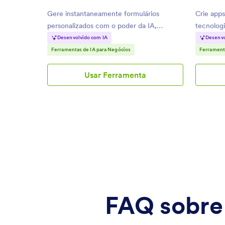
Gere instantaneamente formulários
Crie app
personalizados com o poder da IA,
tecnologi
economizando seu tempo e esforços.
necessida
Desenvolvido com IA
Desenvo
Ferramentas de IA para Negócios
Ferrament
Usar Ferramenta
Gerador
de
Formulários
IA
FAQ sobre 