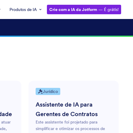
Produtos de IA
Crie com a IA da Jotform
— É grátis!
Jurídico
Assistente de IA para
idade
Gerentes de Contratos
 atuar
Este assistente foi projetado para
ade,
simplificar e otimizar os processos de