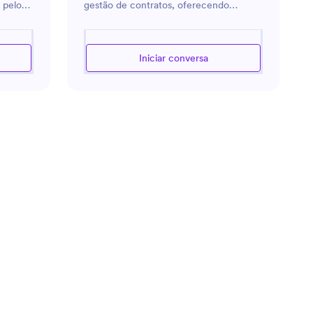
 pelo
gestão de contratos, oferecendo
ade e
orientação e suporte especializados. Ele
om leis
auxilia na elaboração, revisão e
acompanhamento de contratos,
Iniciar conversa
erais
garantindo conformidade e eficiência.
oferece
Suas funções incluem a manutenção de
o em
registros detalhados, o controle de
 em
prazos e a geração de insights sobre o
ões
desempenho contratual. O objetivo é
as e
tornar a gestão de contratos mais ágil e
enção de
precisa, contribuindo para operações
ários
empresariais mais eficientes e
ntações
descomplicadas.
e
os e
e
a se
nte
ão.