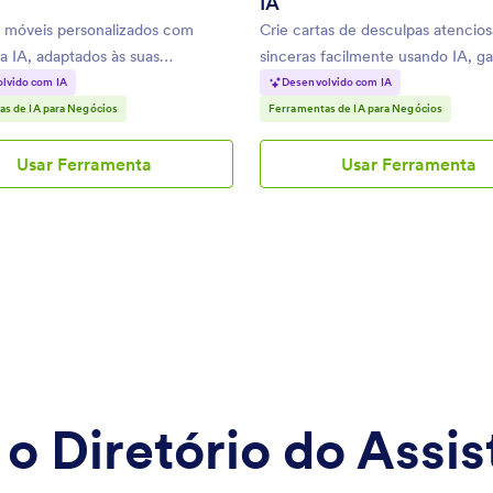
IA
s móveis personalizados com
Crie cartas de desculpas atencios
a IA, adaptados às suas
sinceras facilmente usando IA, g
des exclusivas.
um tom profissional.
lvido com IA
Desenvolvido com IA
as de IA para Negócios
Ferramentas de IA para Negócios
Usar Ferramenta
Usar Ferramenta
Criador
Gerador
de
de
Apps
Cartas
com
de
IA
Desculpas
IA
o Diretório do Assis