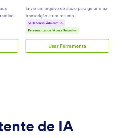
as e
Envie um arquivo de áudio para gerar uma
arantindo
transcrição e um resumo
automaticamente.
Desenvolvido com IA
Ferramentas de IA para Negócios
Usar Ferramenta
Resumidor
de
Áudios
com
IA
tente de IA