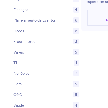
suporte em u
relacionadas a
Finanças
4
a entender ter
contratos ou 
Planejamento de Eventos
6
I
procedimentos
busca fornece
Dados
2
esclarecedor
abrangente dos
E-commerce
3
auxilia em div
corporativo, i
Varejo
5
propriedade i
clareza e prec
TI
1
que suas dúvid
respondidas 
Negócios
7
atenciosa.
Geral
5
ONG
5
Saúde
4