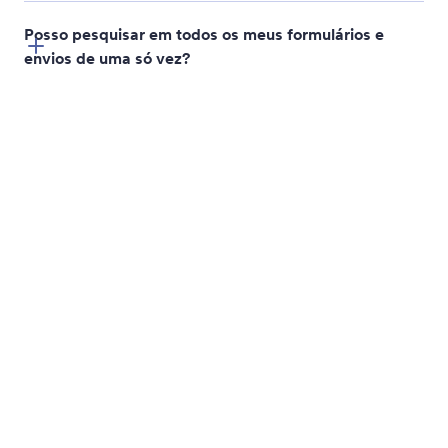
Criar Apps com IA
Descreva o aplicativo que você deseja e o Jotform
AI Autopilot construirá instantaneamente. Explique
sua ideia através de conversa e gere um aplicativo
funcional sem desenvolvimento manual.