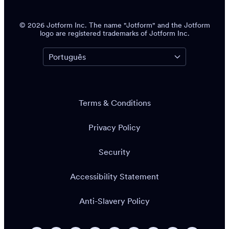
4 Embarcadero Center, Suite 780, San Francisco CA
94111
© 2026 Jotform Inc. O nome "Jotform" e o logotipo da
Jotform são marcas registradas da Jotform Inc.
Termos e Condições
Política de Privacidade
Segurança
Declaração de Acessibilidade
Política Antisescravidão