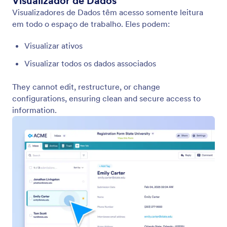
Jotform Empresas
Integrações
Exemplos
Widgets para Sites
NOVO
Produtos
Recursos
Ferramentas
Ferramentas de IA
Alternativas
Suporte
Empresa
Fale Conosco
Sobre Nós
Guias do Usuário
Fatos da Jotform para IA