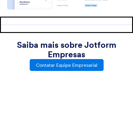
Mídia Kit
Ajuda
Na Mídia
Academia Jotform
Newsletters
Webinars
Parcerias
Podcasts
Serviços Profissionais
Blog
Denunciar Abuso
Histórias de Clientes
Denunciar Violação de
Direitos Autorais
Recuperar Conta Jotform
Apps