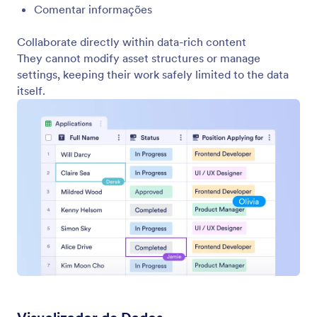
Gestão de Equipes
Navegue e descubra equipes em toda a organização
a partir de um diretório central, defina a visibilidade
das equipes com o nível de acesso adequado e
solicite participação ou visualize ativos com
facilidade.
Jotform
Marketplace
Criar Formulário
Modelos
Meu Espaço de Trabalho
Temas para Formulários
Preços
Widgets