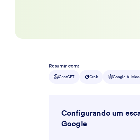
Resumir com:
ChatGPT
Grok
Google AI Mod
Configurando um esca
Google