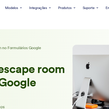
Modelos
Integrações
Produtos
Suporte
E
 no Formulários Google
 escape room
 Google
026