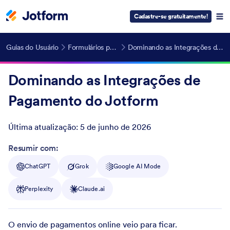
Cadastre-se gratuitamente!
Guias do Usuário
Formulários para Pagamentos
Dominando as Integrações de Pagamento do Jotform
Dominando as Integrações de
Pagamento do Jotform
Última atualização:
5 de junho de 2026
Post ID
Resumir com:
ChatGPT
Grok
Google AI Mode
Perplexity
Claude.ai
O envio de pagamentos online veio para ficar.