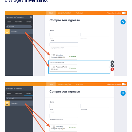
o widget
Inventário
: