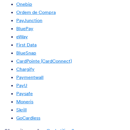
Onebip
Ordem de Compra
PayJunction
BluePay
eWay
First Data
BlueSnap
CardPointe (CardConnect)
Chargify
Paymentwall
PayU
Paysafe
Moneris
Skrill
GoCardless