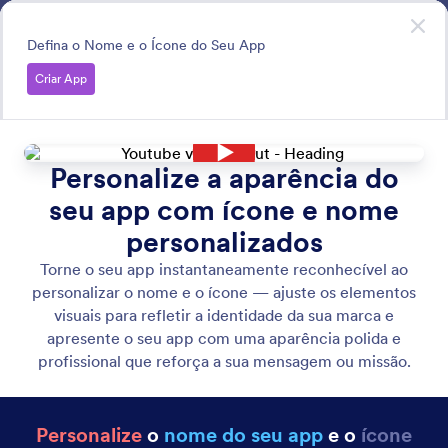
Início da caixa de diálogo
Apps
Comece já
—
é grátis!
Defina o Nome e o Ícone do Seu App
Criar App
Configure App Settings
Tenha controle total sobre a visibilidade e a aparência do
seu app com configurações avançadas.
Pesquisar todos os Recursos
Categorias de Recursos
Categoria
Jotform Apps
Configure as Definições do App