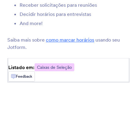
Permita que usuários selecionem múltiplas
Receber solicitações para reuniões
respostas em uma lista suspensa
Decidir horários para entrevistas
And more!
Caixa de Seleção Suspensa
Adicione um menu de opções suspenso
Saiba mais sobre
como marcar horários
usando seu
Jotform.
Botões de Seleção
Adicione botões de seleção sólidos ao seu
Listado em:
Caixas de Seleção
formulário
Feedback
Menu Suspenso com Páginas
Adicione um menu suspenso com páginas ao seu
formulário
Lista Ordenável
Adicione uma lista reordenável com recurso de