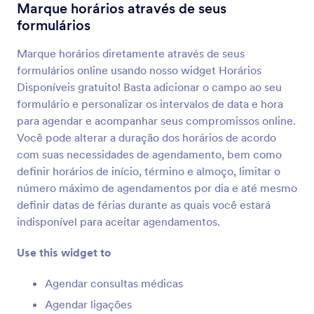
Termos e Condições
Marque horários através de seus
Permita que usuários leiam e aceitem seus
formulários
termos e condições
Marque horários diretamente através de seus
formulários online usando nosso widget Horários
Checklist
Disponíveis gratuito! Basta adicionar o campo ao seu
Adicione uma checklist ao seu formulário
formulário e personalizar os intervalos de data e hora
para agendar e acompanhar seus compromissos online.
Você pode alterar a duração dos horários de acordo
Menu Dinâmico
com suas necessidades de agendamento, bem como
Adicione um menu suspenso aninhado ao seu
definir horários de início, término e almoço, limitar o
formulário
número máximo de agendamentos por dia e até mesmo
definir datas de férias durante as quais você estará
indisponível para aceitar agendamentos.
Inventário
Evite a venda de produtos ou ingressos em
Use this widget to
excesso
Agendar consultas médicas
Agendar ligações
Múltiplas Seleções