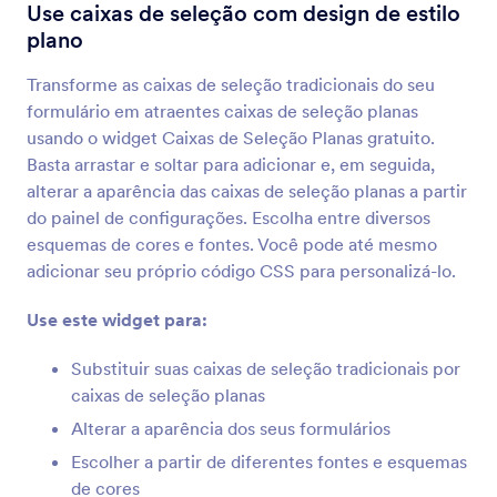
Termos e Condições
Use caixas de seleção com design de estilo
Permita que usuários leiam e aceitem seus
plano
termos e condições
Transforme as caixas de seleção tradicionais do seu
formulário em atraentes caixas de seleção planas
Checklist
usando o widget Caixas de Seleção Planas gratuito.
Adicione uma checklist ao seu formulário
Basta arrastar e soltar para adicionar e, em seguida,
alterar a aparência das caixas de seleção planas a partir
do painel de configurações. Escolha entre diversos
Menu Dinâmico
esquemas de cores e fontes. Você pode até mesmo
Adicione um menu suspenso aninhado ao seu
adicionar seu próprio código CSS para personalizá-lo.
formulário
Use este widget para:
Inventário
Substituir suas caixas de seleção tradicionais por
Evite a venda de produtos ou ingressos em
caixas de seleção planas
excesso
Alterar a aparência dos seus formulários
Escolher a partir de diferentes fontes e esquemas
Múltiplas Seleções
de cores