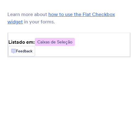
Permita que usuários selecionem múltiplas
respostas em uma lista suspensa
Learn more about
how to use the Flat Checkbox
widget
in your forms.
Caixa de Seleção Suspensa
Adicione um menu de opções suspenso
Listado em:
Caixas de Seleção
Feedback
Botões de Seleção
Adicione botões de seleção sólidos ao seu
formulário
Menu Suspenso com Páginas
Adicione um menu suspenso com páginas ao seu
formulário
Lista Ordenável
Adicione uma lista reordenável com recurso de