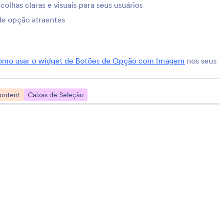
olhas claras e visuais para seus usuários
Separador Básico
Legenda Legal
de opção atraentes
Separe seções em seus
Adicione uma legenda
ormulários
interessante ao seu tít
imagem
omo usar o widget de Botões de Opção com Imagem
nos seus 
Editor Squire
Letreiro
dicionar um poderoso editor
Adicione uma marquis
e textos ao seu formulário
texto rolável ao seu fo
ontent
Caixas de Seleção
Kinomap
Depoimentos
ompartilhe seus vídeos
Adicione depoimentos 
inomap em seu formulário
formulário
Mais Widgets