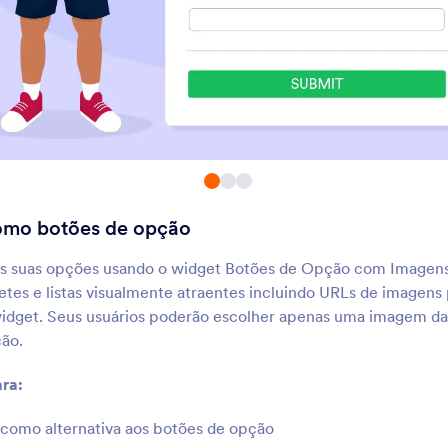
Botões de Seleção
Revisar Antes de En
dicione botões de seleção
Permita que usuários r
ólidos ao seu formulário
seus envios
QR Code
Leitor de QR Code
Adicione um QR code ao seu
Permita que usuários 
ormulário
QR codes através de s
formulários
omo botões de opção
Botões de Opção com
QR Code Dinâmico
Imagens
Use imagens como botões de
Adicione um QR code 
s suas opções usando o widget Botões de Opção com Imagens 
opção
ao seu formulário
tes e listas visualmente atraentes incluindo URLs de imagens 
idget. Seus usuários poderão escolher apenas uma imagem da
ção.
Quadro de Desenhos
Vimeo
Adicione um quadro de
Adicione vídeos do Vi
ra:
esenhos ao seu formulário
seus formulários
como alternativa aos botões de opção