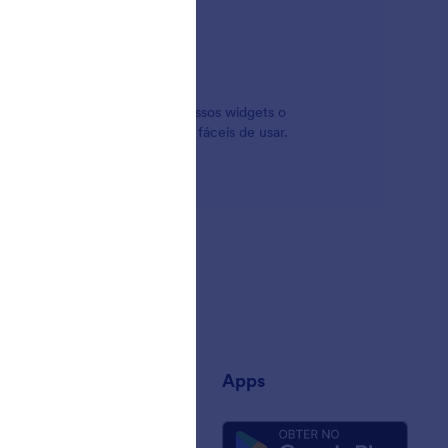
rm possui widgets para isso. Nossos widgets o
hor parte? Eles são gratuitos e fáceis de usar.
esa
Apps
e Nós