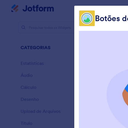
Início da caixa de diálogo
Meu Espaço de Trabalho
Botões 
Widgets
Rich
CATEGORIAS
57 Widgets
Estatísticas
28
Áudio
6
Cálculo
33
Desenho
9
A
Upload de Arquivos
a
14
Título
13