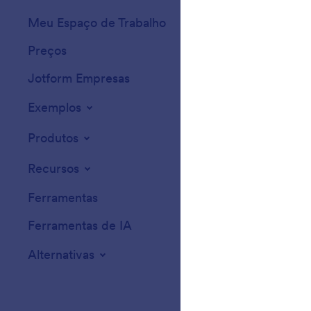
Meu Espaço de Trabalho
Temas para Form
Preços
Widgets
Jotform Empresas
Integrações
Exemplos
Widgets para Sit
Produtos
Recursos
Ferramentas
Ferramentas de IA
Alternativas