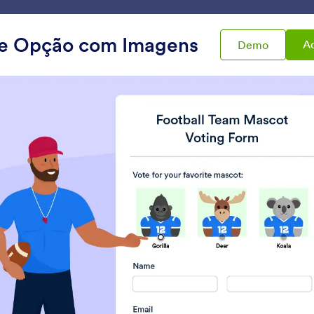
Modelos
Integrações
Produtos
Suporte
Empre
de Opção com Imagens
Ad
Demo
Rich Content
 Content
Tabela de Dados
Incorporador de P
dicione uma tabela de dados
Incorpore e exiba PDF
o seu formulário
formulário