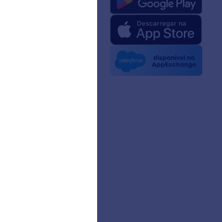
 da Jotform para IA
 Kit
dia
etters
rias
ias de Clientes