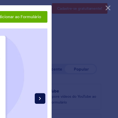
sas
Preços
Entrar
Cadastre-se gratuitamente!
icionar ao Formulário
Mais Recente
Popular
DFs
YouTube
s em seu
Incorpore vídeos do YouTube ao
seu formulário