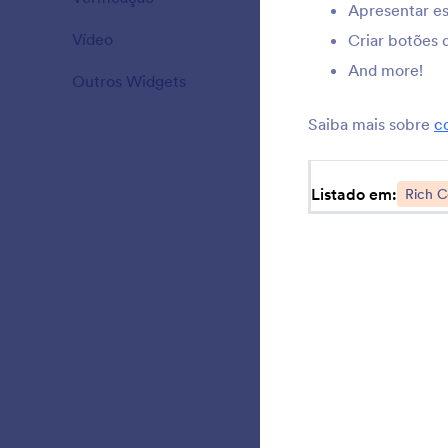
Apresentar esc
Vídeo
20
Criar botões 
f
And more!
Outros Widgets
111
Saiba mais sobre
c
A
d
Listado em:
Rich C
C
K