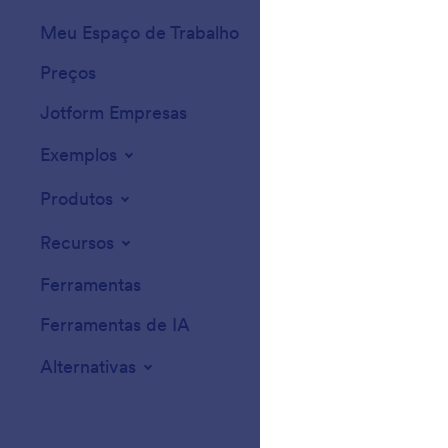
Meu Espaço de Trabalho
Temas para Form
Preços
Widgets
Jotform Empresas
Integrações
Exemplos
Widgets para Sit
Produtos
Recursos
Ferramentas
Ferramentas de IA
Alternativas