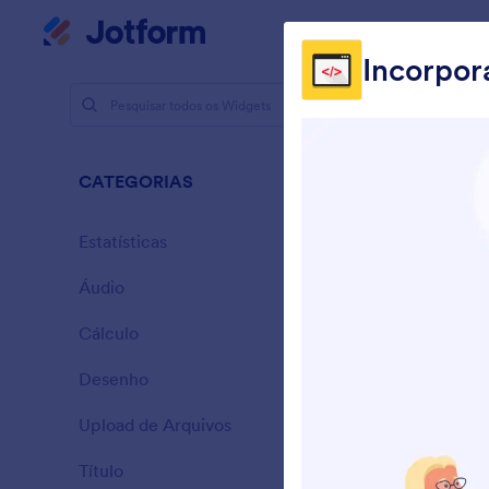
Início da caixa de diálogo
Meu Espaço de Trabalho
Incorpor
Widgets
Outr
CATEGORIAS
111 Widgets
Estatísticas
28
Áudio
6
Cálculo
33
Desenho
9
P
Upload de Arquivos
a
14
Título
13