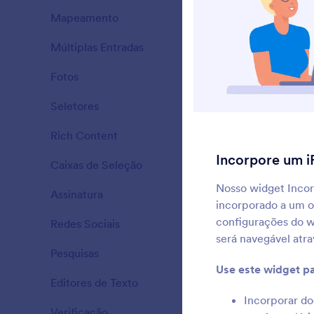
Mapeamento
43
P
c
Múltiplas Entradas
25
Fotos
28
A
Seletores
76
r
Rich Content
57
Incorpore um i
Caixas de Seleção
65
S
Nosso widget Inco
Assinatura
6
incorporado a um o
l
configurações do wi
Redes Sociais
12
será navegável atra
Pesquisas
25
M
Use este widget pa
f
Editores de Texto
12
Incorporar do
Verificação
36