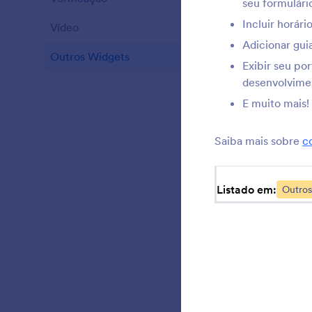
seu formulári
Incluir horári
Vídeo
20
V
Adicionar gui
Outros Widgets
111
Exibir seu po
desenvolvime
E muito mais!
s
Saiba mais sobre
c
Listado em:
Outros
a