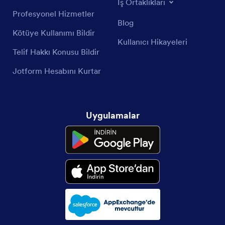
İş Ortaklıkları
Profesyonel Hizmetler
Blog
Kötüye Kullanımı Bildir
Kullanıcı Hikayeleri
Telif Hakkı Konusu Bildir
Jotform Hesabını Kurtar
Uygulamalar