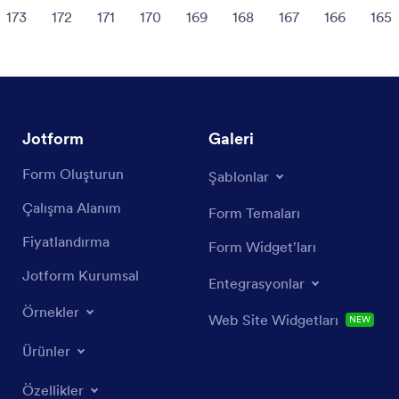
173
172
171
170
169
168
167
166
165
Jotform
Galeri
Form Oluşturun
Şablonlar
Çalışma Alanım
Form Temaları
Fiyatlandırma
Form Widget'ları
Jotform Kurumsal
Entegrasyonlar
Örnekler
Web Site Widgetları
NEW
Ürünler
Özellikler