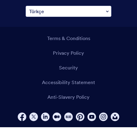
Terms & Conditions
Privacy Policy
Security
Accessibility Statement
Anti-Slavery Policy