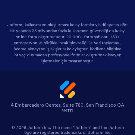
Jotform, kullanımı ve oluşturması kolay formlarıyla dünyanın dört
bir yanında 35 milyondan fazla kullanıcının güvendiği en kolay
online form oluşturucudur. 20,000+ form şablonu, 150+
entegrasyon ve sürükle-bırak işlevselliği ile veri toplamayı,
ödeme almayı ve iş akışlarını kolaylaştırır. Kodlama bilgisine
ihtiyaç duymadan profesyonel formlar oluşturmak isteyen
işletmeler için tasarlanmıştır.
4 Embarcadero Center, Suite 780, San Francisco CA
94111
© 2026 Jotform Inc. The name "Jotform" and the Jotform
logo are registered trademarks of Jotform Inc.