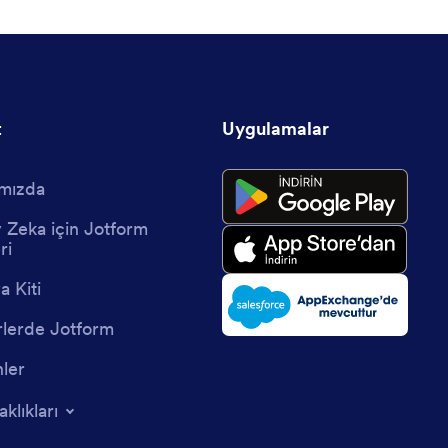
t
Uygulamalar
mızda
 Zeka için Jotform
ri
 Kiti
lerde Jotform
nler
aklıkları