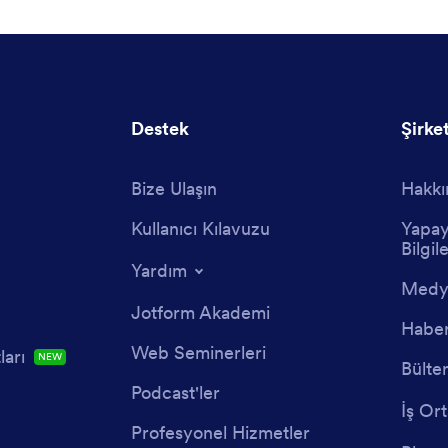
Destek
Şirke
Bize Ulaşın
Hakkı
Kullanıcı Kılavuzu
Yapay
Bilgile
Yardım
Medya
Jotform Akademi
Haber
Web Seminerleri
arı
NEW
Bülte
Podcast'ler
İş Ort
Profesyonel Hizmetler