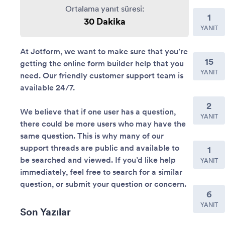
Ortalama yanıt süresi
:
1
30 Dakika
YANIT
At Jotform, we want to make sure that you’re
15
getting the online form builder help that you
YANIT
need. Our friendly customer support team is
available 24/7.
2
We believe that if one user has a question,
YANIT
there could be more users who may have the
same question. This is why many of our
support threads are public and available to
1
be searched and viewed. If you’d like help
YANIT
immediately, feel free to search for a similar
question, or submit your question or concern.
6
YANIT
Son Yazılar