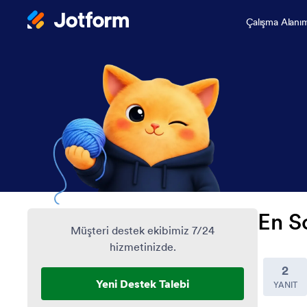
Çalışma Alanı
En S
Müşteri destek ekibimiz 7/24
hizmetinizde.
2
Yeni Destek Talebi
YANIT