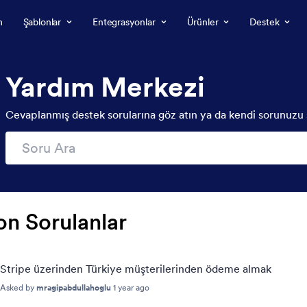
m
Şablonlar
Entegrasyonlar
Ürünler
Destek
Yardım Merkezi
Cevaplanmış destek sorularına göz atın ya da kendi sorunuzu 
on Sorulanlar
Stripe üzerinden Türkiye müşterilerinden ödeme almak
Asked by
mragipabdullahoglu
1 year ago