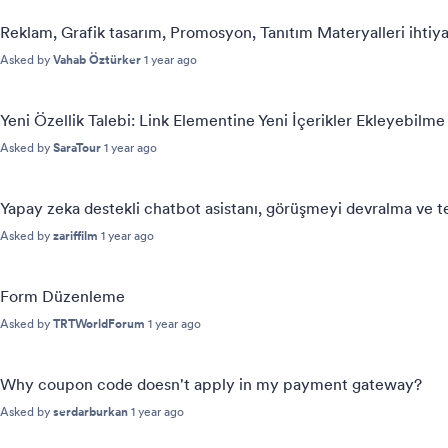
Reklam, Grafik tasarım, Promosyon, Tanıtım Materyalleri ihtiya
Asked by
Vahab Öztürker
1 year ago
Yeni Özellik Talebi: Link Elementine Yeni İçerikler Ekleyebilme
Asked by
SaraTour
1 year ago
Yapay zeka destekli chatbot asistanı, görüşmeyi devralma ve te
Asked by
zariffilm
1 year ago
Form Düzenleme
Asked by
TRTWorldForum
1 year ago
Why coupon code doesn't apply in my payment gateway?
Asked by
serdarburkan
1 year ago