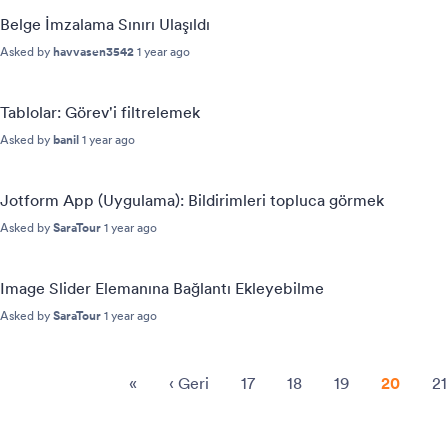
Belge İmzalama Sınırı Ulaşıldı
Asked by
havvasen3542
1 year ago
Tablolar: Görev'i filtrelemek
Asked by
banil
1 year ago
Jotform App (Uygulama): Bildirimleri topluca görmek
Asked by
SaraTour
1 year ago
Image Slider Elemanına Bağlantı Ekleyebilme
Asked by
SaraTour
1 year ago
«
‹
Geri
17
18
19
20
21