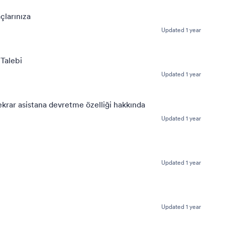
çlarınıza
Updated 1 year
 Talebi
Updated 1 year
krar asistana devretme özelliği hakkında
Updated 1 year
Updated 1 year
Updated 1 year