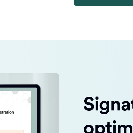
Signa
optim