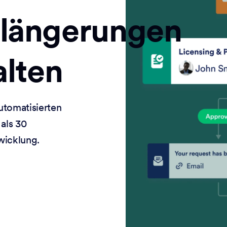
rlängerungen
alten
utomatisierten
als 30
wicklung.