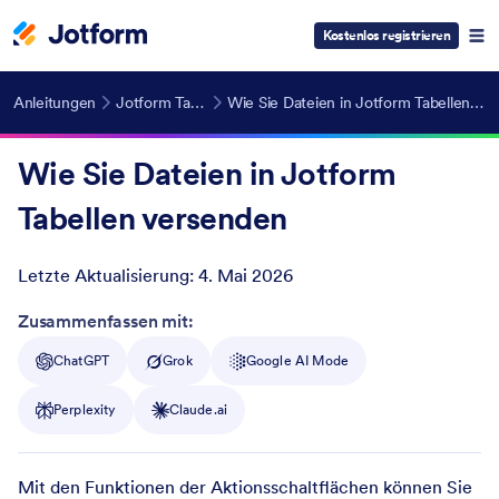
Kostenlos registrieren
Anleitungen
Jotform Tabellen
Wie Sie Dateien in Jotform Tabellen versenden
Wie Sie Dateien in Jotform
Tabellen versenden
Letzte Aktualisierung:
4. Mai 2026
Post ID
Zusammenfassen mit:
ChatGPT
Grok
Google AI Mode
Perplexity
Claude.ai
Mit den Funktionen der Aktionsschaltflächen können Sie