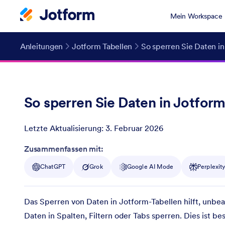
Mein Workspace
Anleitungen
Jotform Tabellen
So sperren Sie Daten in
So sperren Sie Daten in Jotform
Letzte Aktualisierung:
3. Februar 2026
Post ID
Zusammenfassen mit:
ChatGPT
Grok
Google AI Mode
Perplexit
Das Sperren von Daten in Jotform-Tabellen hilft, unbe
Daten in Spalten, Filtern oder Tabs sperren. Dies ist b