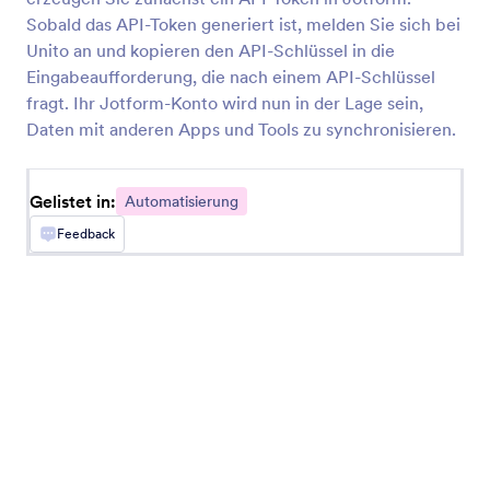
InvestorFuse
Sobald das API-Token generiert ist, melden Sie sich bei
Erstellen Sie automatisch InvestorFuse-
Unito an und kopieren den API-Schlüssel in die
Opportunities aus Jotform-Antworten
Eingabeaufforderung, die nach einem API-Schlüssel
fragt. Ihr Jotform-Konto wird nun in der Lage sein,
Daten mit anderen Apps und Tools zu synchronisieren.
LastPass
LastPass-Benutzer aus neuen Jotform-
Antworten hinzufügen
Gelistet in:
Automatisierung
Feedback
Flokzu
Erstellen Sie Dokumente in Flokzu für Antworten
in Jotform
Blueshift
Erstellen oder ändern Sie Blueshift-Kunden aus
Jotform-Antworten