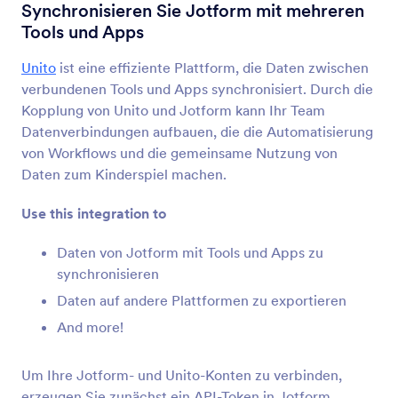
Formularintegrationen
Automatisierung
Synchronisieren Sie Jotform mit mehreren
Tools und Apps
Automation Integrations
Unito
ist eine effiziente Plattform, die Daten zwischen
55 Integrationen
verbundenen Tools und Apps synchronisiert. Durch die
Kopplung von Unito und Jotform kann Ihr Team
Datenverbindungen aufbauen, die die Automatisierung
Neueste
Beliebt
von Workflows und die gemeinsame Nutzung von
Daten zum Kinderspiel machen.
Use this integration to
IFTTT
Synchronisieren von Antworten auf Evernote,
Daten von Jotform mit Tools und Apps zu
Google Docs und mehr
synchronisieren
Daten auf andere Plattformen zu exportieren
Placid
And more!
Jotform-Antworten in PDFs oder Bilder in Placid
umwandeln
Um Ihre Jotform- und Unito-Konten zu verbinden,
erzeugen Sie zunächst ein API-Token in Jotform.