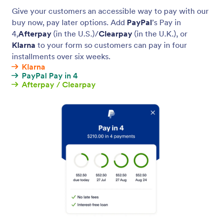
Buy now, pay later
Ihre Kunden können über BNPL-Dienste in Raten
bezahlen.
Jotform
Marketplace
Formular erstellen
Vorlagen
Mein Workspace
Formular-Designs