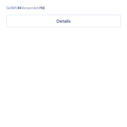
Gefällt:
34
Verwendet:
756
Details
Mellow
Form theme with minimal light colors ideal for schools and
nonprofit forms.
Gefällt:
18
Verwendet:
219