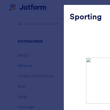
Dialog Start
Mein Workspace
Sporting
Designs
Mini
KATEGORIEN
Alle
154 Design
Mobil
46
Minimal
154
Schöne Schriftarten
20
Bunt
16
Spaß
32
Sporting
Feiertage
71