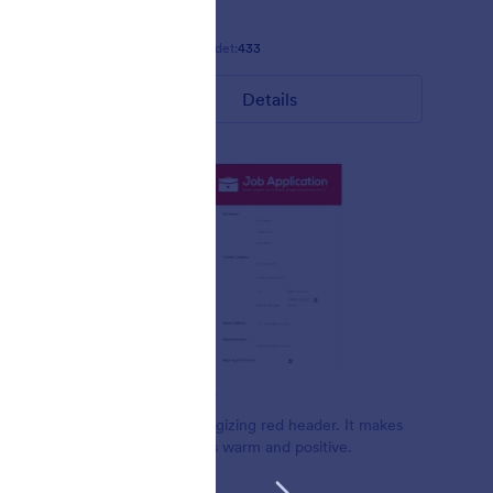
Gefällt:
8
Verwendet:
433
Details
Warmes Rot
Beautiful energizing red header. It makes
ite form.
the form looks warm and positive.