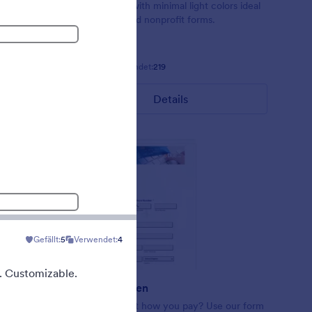
orm theme
Form theme with minimal light colors ideal
 If you
for schools and nonprofit forms.
bars or
 use this
Gefällt:
18
Verwendet:
219
Details
Gefällt:
5
Verwendet:
4
. Customizable.
fie
Zahlungsarten
ing
Want to select how you pay? Use our form