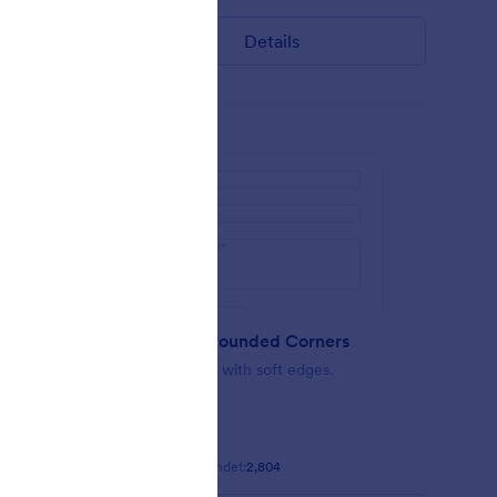
Details
Minimalist Rounded Corners
act form
Simple Design with soft edges.
Gefällt:
37
Verwendet:
2,804