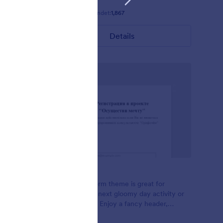
Gefällt:
28
Verwendet:
1,867
Details
Foggy
- Blue
This Foggy Form theme is great for
ized
planning your next gloomy day activity or
matrix
class sign ups, Enjoy a fancy header,
minimal input, and flat green buttons. It's a