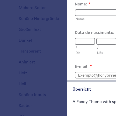
A Fancy The
Mehere Seiten
background 
15
translucent 
Schöne Hintergründe
177
Gefällt:
5
Verwe
Großer Text
38
Dunkel
21
Transparent
17
Animiert
47
Holz
22
Hell
110
Übersicht
Schöne Inputs
66
A Fancy Theme with spo
Sauber
127
County Fai
Form theme f