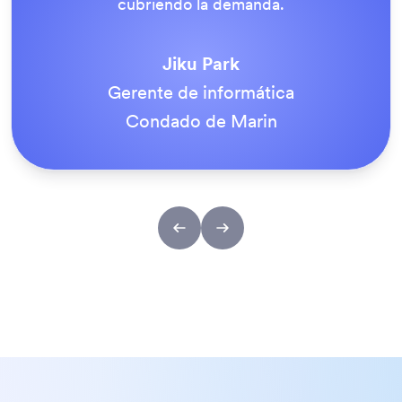
estuvieron de acuerdo en que era la forma
correcta de hacer las cosas.
Tony Richman
ACS Stainless Steel Fixings