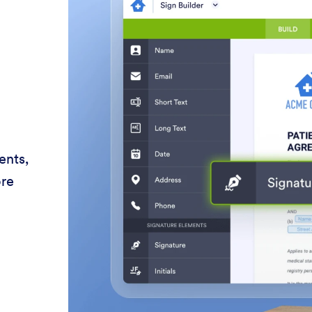
ents,
ore