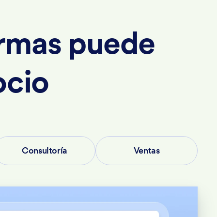
irmas puede
ocio
Consultoría
Ventas