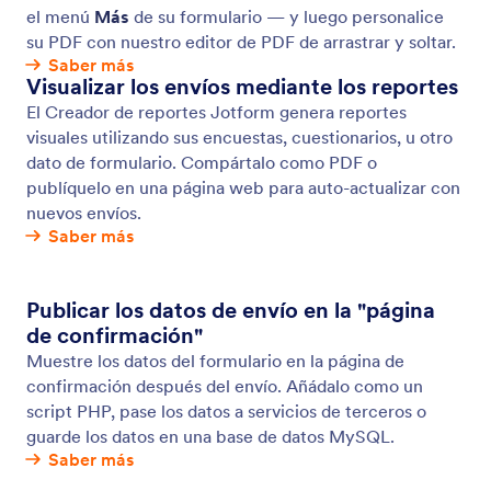
Ejemplos
Widgets para sitios web
NUEVA
Producto
Ventajas
Herramientas
Herramientas IA
Alternativas
Soporte
Compañía
Contáctenos
Acerca de nosotros
Guía de usuario
Datos de Jotform para IA
Kit de medios
Ayuda