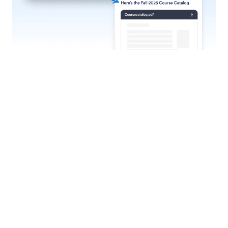
Käynnistä työnkulku
Anna agenttisi käynnistää ennalta määritellyt
työnkulut käyttäjän vuorovaikutusten perusteella,
olipa kyseessä lomakkeen lähettäminen,
hyväksyntöjen käsittely tai monimutkaisen
hyväksyntäsekvenssin käynnistäminen.