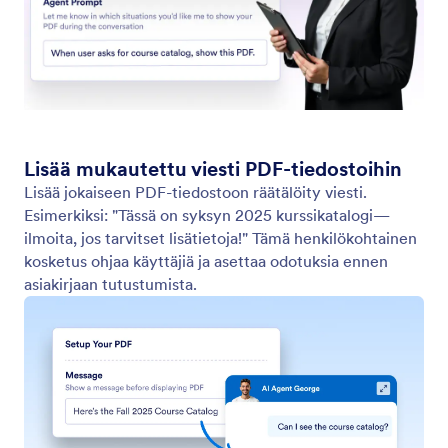
Etsi verkkosivustolta
Aseta agenttisi etsimään verkkosivustoilta tiettyä
sisältöä. Olipa kyseessä sitten tuoreimmat uutiset,
tuoteuutuudet tai blogikirjoitukset, AI-agenttisi voi
skannata minkä tahansa verkkosivuston ja palauttaa
luettelon olennaisesta sisällöstä.