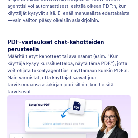
Näytä video
Ota käyttöön tekoälyagenttisi, jotta se voi toistaa
käyttäjän syötteeseen liittyviä videoita. Tarjoa
dynaamista ja mukaansatempaavaa tietoa jokaiseen
keskusteluun.