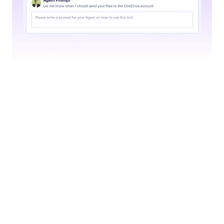
Google Drive
AI Agenttisi voi automaattisesti lähettää tiedostoja
Google Drive -tilillesi.