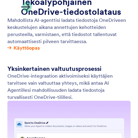
Google Kalenteri
AI-agenttisi voi luoda tapahtumia Google
Calendarissa, ajoittaa tapaamisia automaattisesti ja
toimia asettamiesi saatavuusparametrien mukaisesti.