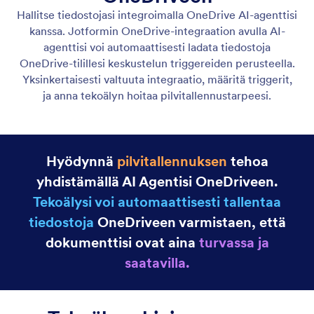
Slack
AI-agenttisi voi lähettää Slack-viestejä,
automatisoiden viestinnän ja päivittäen tiimisi
välittömästi.