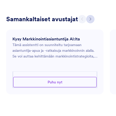
Samankaltaiset avustajat
Kysy Markkinointiasiantuntija AI:lta
Tämä assistentti on suunniteltu tarjoamaan
asiantuntija-apua ja -ratkaisuja markkinoinnin alalla.
Se voi auttaa kehittämään markkinointistrategioita,
analysoimaan markkinatrendejä ja optimoimaan
mainospanostuksia. Olipa kyseessä uuden tuotteen
lanseeraus, verkkoläsnäolon parantaminen tai
tehokkaampien tapojen löytäminen kohderyhmäsi
Puhu nyt
osallistamiseen, tämä assistentti on varustettu
opastamaan sinua modernin markkinoinnin
haastavassa ympäristössä. Se hyödyntää alan
tietämystä tarjotakseen tarkkoja suosituksia ja
tehokkaita ratkaisuja, jotka on räätälöity tiettyjen
markkinointitavoitteiden saavuttamiseksi.