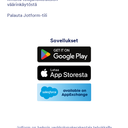
väärinkäytöstä
Palauta Jotform-tili
Sovellukset
Jotform on helpoin verkkolomakerakentaja tehokkailla