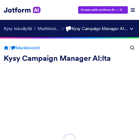
Create with Jotform AI
— It's Free!
Kysy tekoälyltä
Markkinointi
Kysy Campaign Manager AI:lta
/
Markkinointi
Kysy Campaign Manager AI:lta