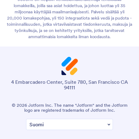
lomakkeilla, joilla saa asiat hoidettua, ja johon luottaa yli 35
miljoonaa käyttäjää maailmanlaajuisesti. Palvelu sisältää yli
20,000 lomakepohjaa, yli 150 integraatiota sekä vedä ja pudota -
toiminnallisuuden, jotka virtaviivaistavat tiedonkeruuta, maksuja ja
työnkulkuja, ja se on kehitetty yrityksille, jotka tarvitsevat
ammattimaisia lomakkeita ilman koodausta.
4 Embarcadero Center, Suite 780, San Francisco CA
94111
© 2026 Jotform Inc. The name "Jotform" and the Jotform
logo are registered trademarks of Jotform Inc.