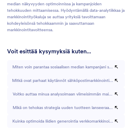
median näkyvyyden optimoinnissa ja kampanjoiden
tehokkuuden mittaamisessa. Hyödyntämällä data-analytiikkaa ja
markkinointityökaluja se auttaa yrityksiä tavoittamaan
kohdeyleisönsä tehokkaammin ja saavuttamaan
markkinointitavoitteensa.
Voit esittää kysymyksiä kuten...
Miten voin parantaa sosiaalisen median kampanjani sitoutumista?
Mitkä ovat parhaat käytännöt sähköpostimarkkinointikampanjoill
Voitko auttaa minua analysoimaan viimeisimmän mainoskampanja
Mikä on tehokas strategia uuden tuotteen lanseeraamiseen?
Kuinka optimoida liidien generointia verkkomarkkinointikampanjo