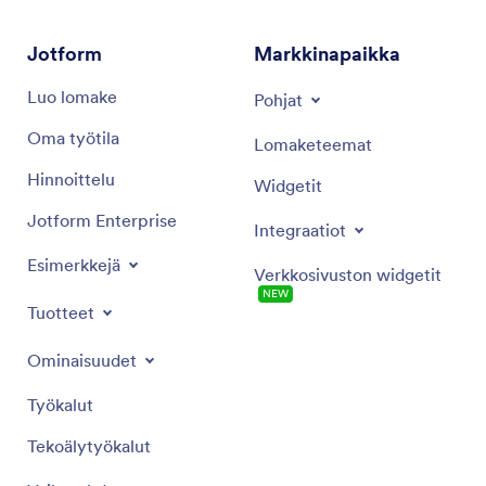
Jotform
Markkinapaikka
Luo lomake
Pohjat
Oma työtila
Lomaketeemat
Hinnoittelu
Widgetit
Jotform Enterprise
Integraatiot
Esimerkkejä
Verkkosivuston widgetit
NEW
Tuotteet
Ominaisuudet
Työkalut
Tekoälytyökalut