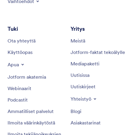
Vaihtoehdot
Tuki
Yritys
Ota yhteyttä
Meistä
Käyttöopas
Jotform-faktat tekoälylle
Mediapaketti
Apua
Uutisissa
Jotform akatemia
Uutiskirjeet
Webinaarit
Yhteistyö
Podcastit
Ammatilliset palvelut
Blogi
Ilmoita väärinkäytöstä
Asiakastarinat
Ilmoita tekijänoikeuksien