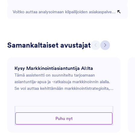
Voitko auttaa analysoimaan kilpailijoiden asiakaspalvelustrategioit
Samankaltaiset avustajat
Kysy Markkinointiasiantuntija AI:lta
Tämä assistentti on suunniteltu tarjoamaan
asiantuntija-apua ja -ratkaisuja markkinoinnin alalla.
Se voi auttaa kehittämään markkinointistrategioita,
analysoimaan markkinatrendejä ja optimoimaan
mainospanostuksia. Olipa kyseessä uuden tuotteen
lanseeraus, verkkoläsnäolon parantaminen tai
tehokkaampien tapojen löytäminen kohderyhmäsi
Puhu nyt
osallistamiseen, tämä assistentti on varustettu
opastamaan sinua modernin markkinoinnin
haastavassa ympäristössä. Se hyödyntää alan