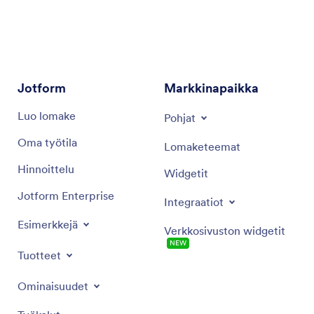
tietämystä tarjotakseen tarkkoja suosituksia ja
tehokkaita ratkaisuja, jotka on räätälöity tiettyjen
markkinointitavoitteiden saavuttamiseksi.
Jotform
Markkinapaikka
Luo lomake
Pohjat
Oma työtila
Lomaketeemat
Hinnoittelu
Widgetit
Jotform Enterprise
Integraatiot
Esimerkkejä
Verkkosivuston widgetit
NEW
Tuotteet
Ominaisuudet