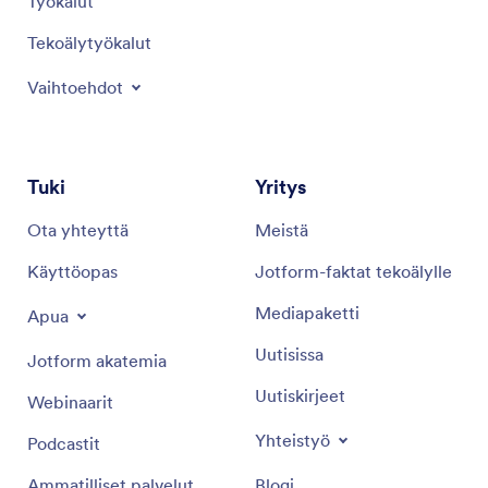
Työkalut
Tekoälytyökalut
Vaihtoehdot
Tuki
Yritys
Ota yhteyttä
Meistä
Käyttöopas
Jotform-faktat tekoälylle
Mediapaketti
Apua
Uutisissa
Jotform akatemia
Uutiskirjeet
Webinaarit
Yhteistyö
Podcastit
Ammatilliset palvelut
Blogi