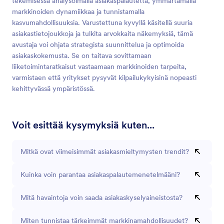
tekemisessä analysoimalla asiakaspalautetta, ymmärtämällä
markkinoiden dynamiikkaa ja tunnistamalla
kasvumahdollisuuksia. Varustettuna kyvyllä käsitellä suuria
asiakastietojoukkoja ja tulkita arvokkaita näkemyksiä, tämä
avustaja voi ohjata strategista suunnittelua ja optimoida
asiakaskokemusta. Se on taitava sovittamaan
liiketoimintaratkaisut vastaamaan markkinoiden tarpeita,
varmistaen että yritykset pysyvät kilpailukykyisinä nopeasti
kehittyvässä ympäristössä.
Voit esittää kysymyksiä kuten...
Mitkä ovat viimeisimmät asiakasmieltymysten trendit?
Kuinka voin parantaa asiakaspalautemenetelmääni?
Mitä havaintoja voin saada asiakaskyselyaineistosta?
Miten tunnistaa tärkeimmät markkinamahdollisuudet?