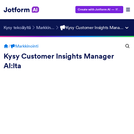
Create with Jotform AI
— It's Free!
Kysy tekoälyltä
Markkinointi
Kysy Customer Insights Manager AI:lta
/
Markkinointi
Kysy Customer Insights Manager
AI:lta