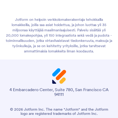
Jotform on helpoin verkkolomakerakentaja tehokkailla
lomakkeilla, joilla saa asiat hoidettua, ja johon luottaa yli 35
miljoonaa käyttäjää maailmanlaajuisesti. Palvelu sisältää yli
20,000 lomakepohjaa, yli 150 integraatiota sekä vedä ja pudota -
toiminnallisuuden, jotka virtaviivaistavat tiedonkeruuta, maksuja ja
työnkulkuja, ja se on kehitetty yrityksille, jotka tarvitsevat
ammattimaisia lomakkeita ilman koodausta.
4 Embarcadero Center, Suite 780, San Francisco CA
94111
© 2026 Jotform Inc. The name "Jotform" and the Jotform
logo are registered trademarks of Jotform Inc.