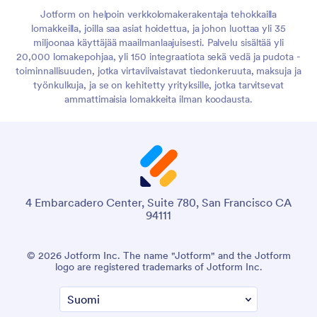
Jotform on helpoin verkkolomakerakentaja tehokkailla
lomakkeilla, joilla saa asiat hoidettua, ja johon luottaa yli 35
miljoonaa käyttäjää maailmanlaajuisesti. Palvelu sisältää yli
20,000 lomakepohjaa, yli 150 integraatiota sekä vedä ja pudota -
toiminnallisuuden, jotka virtaviivaistavat tiedonkeruuta, maksuja ja
työnkulkuja, ja se on kehitetty yrityksille, jotka tarvitsevat
ammattimaisia lomakkeita ilman koodausta.
4 Embarcadero Center, Suite 780, San Francisco CA
94111
© 2026 Jotform Inc. The name "Jotform" and the Jotform
logo are registered trademarks of Jotform Inc.