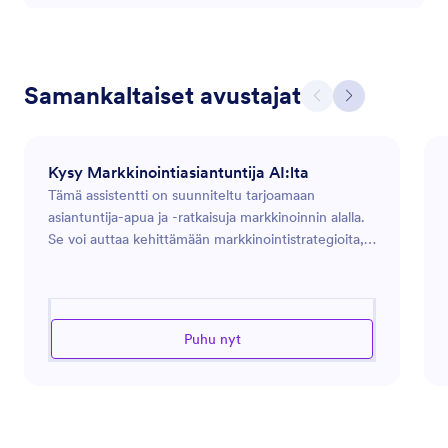
Samankaltaiset avustajat
Kysy Markkinointiasiantuntija AI:lta
Tämä assistentti on suunniteltu tarjoamaan
asiantuntija-apua ja -ratkaisuja markkinoinnin alalla.
Se voi auttaa kehittämään markkinointistrategioita,
analysoimaan markkinatrendejä ja optimoimaan
mainospanostuksia. Olipa kyseessä uuden tuotteen
lanseeraus, verkkoläsnäolon parantaminen tai
tehokkaampien tapojen löytäminen kohderyhmäsi
Puhu nyt
osallistamiseen, tämä assistentti on varustettu
opastamaan sinua modernin markkinoinnin
haastavassa ympäristössä. Se hyödyntää alan
tietämystä tarjotakseen tarkkoja suosituksia ja
tehokkaita ratkaisuja, jotka on räätälöity tiettyjen