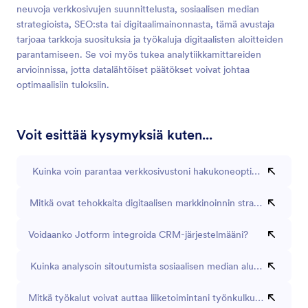
neuvoja verkkosivujen suunnittelusta, sosiaalisen median
strategioista, SEO:sta tai digitaalimainonnasta, tämä avustaja
tarjoaa tarkkoja suosituksia ja työkaluja digitaalisten aloitteiden
parantamiseen. Se voi myös tukea analytiikkamittareiden
arvioinnissa, jotta datalähtöiset päätökset voivat johtaa
optimaalisiin tuloksiin.
Voit esittää kysymyksiä kuten...
Kuinka voin parantaa verkkosivustoni hakukoneoptimointia?
Mitkä ovat tehokkaita digitaalisen markkinoinnin strategioita pieny
Voidaanko Jotform integroida CRM-järjestelmääni?
Kuinka analysoin sitoutumista sosiaalisen median alustoillani?
Mitkä työkalut voivat auttaa liiketoimintani työnkulkujen automat