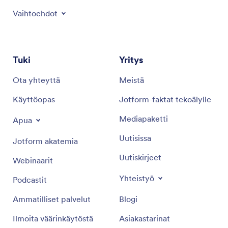
Vaihtoehdot
Tuki
Yritys
Ota yhteyttä
Meistä
Käyttöopas
Jotform-faktat tekoälylle
Mediapaketti
Apua
Uutisissa
Jotform akatemia
Uutiskirjeet
Webinaarit
Yhteistyö
Podcastit
Ammatilliset palvelut
Blogi
Ilmoita väärinkäytöstä
Asiakastarinat