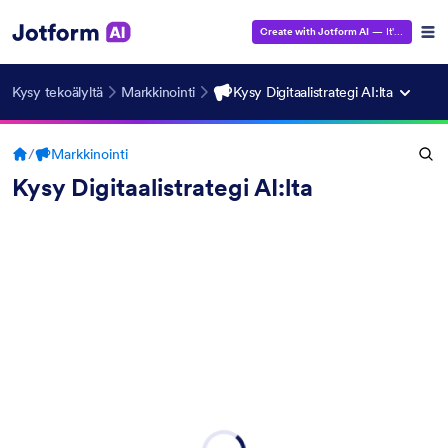
Create with Jotform AI
— It's Free!
Kysy tekoälyltä
Markkinointi
Kysy Digitaalistrategi AI:lta
/
Markkinointi
Kysy Digitaalistrategi AI:lta