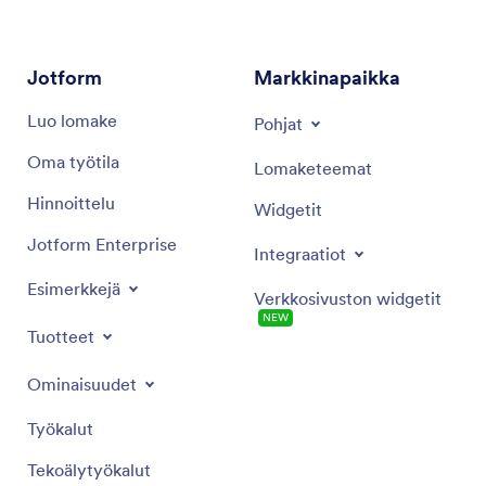
markkinointitavoitteiden saavuttamiseksi.
Jotform
Markkinapaikka
Luo lomake
Pohjat
Oma työtila
Lomaketeemat
Hinnoittelu
Widgetit
Jotform Enterprise
Integraatiot
Esimerkkejä
Verkkosivuston widgetit
NEW
Tuotteet
Ominaisuudet
Työkalut
Tekoälytyökalut