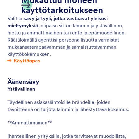
Take Over Chats on Mobile
Ihmisagentit voivat ottaa tekoälyvetoiset keskustelut
haltuunsa mobiilisovelluksen kautta varmistaakseen
nopeat ja tehokkaat ratkaisut monimutkaisiin
kyselyihin.