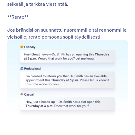
Switch from AI to Human Chat
Tarjoa parannettu asiakaspalvelukokemus siirtämällä
keskustelu tekoälyltä ihmiselle, jotta käyttäjät saavat
mahdollisimman tarkkoja ja henkilökohtaisia
vastauksia.
Jotform
Markkinapaikka
Luo lomake
Pohjat
Oma työtila
Lomaketeemat
Hinnoittelu