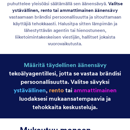
Adjust Your Agent's Tone of Voice
Säädä agenttisi sävyä vastaamaan brändiäsi ja
sitouttamaan käyttäjiäsi tavalla, joka on linjassa
yrityksesi tarpeiden ja tavoitteiden kanssa.