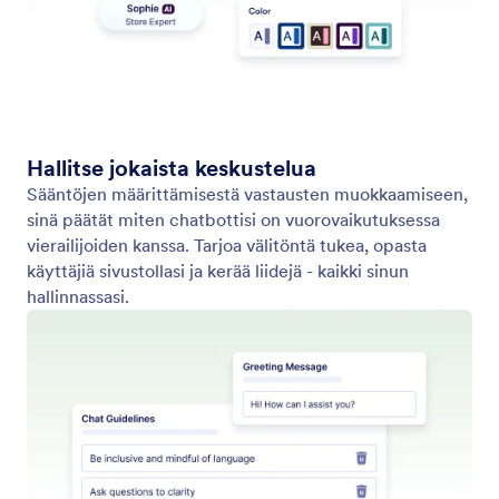
Käytä agenttipohjia
Käynnistä chatbottisi nopeasti valmiilla
agenttimalleilla. Säästä aikaa, mukauta helposti ja
aloita keskustelu vierailijoiden kanssa WordPress-
sivustollasi välittömästi.