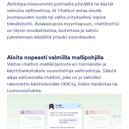
Luo tai valitse tekoälyagentti
Tehosta WordPress-sivustoasi luomalla uusi
tekoälychattibotti tai valitsemalla valmiista malleista
AI Chatbot for WordPress -lisäosalla.