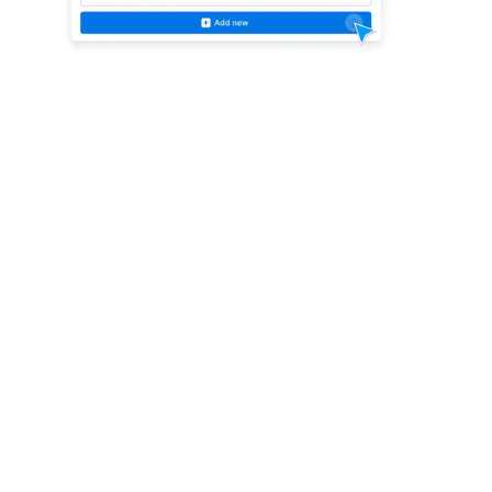
Kloonaa itsesi
Luo itsellesi avattari. Lataa valokuvasi tai kuvaile
itseäsi, mukauta taustaa ja ala käyttää AI Agent -
klooniasi.