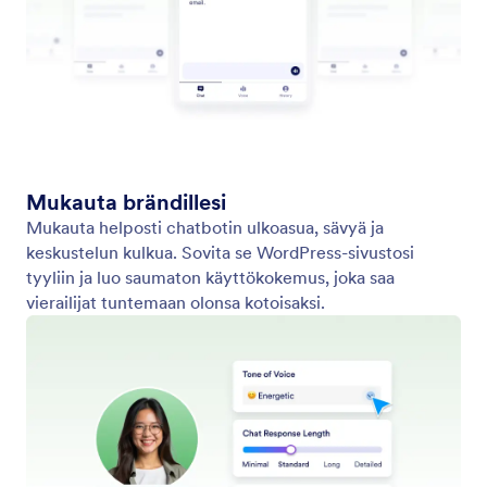
Aloita lomakkeesta
Luo agentti keräämään tietoja tietyn lomakkeen
avulla.