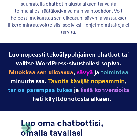
Install from WordPress Plugin Directory
Asenna AI Chatbot for WordPress helposti suoraan
WordPress-laajennushakemistosta. Nopea asennus,
ei teknisiä vaiheita, ja aloita keskustelu vierailijoiden
kanssa välittömästi.