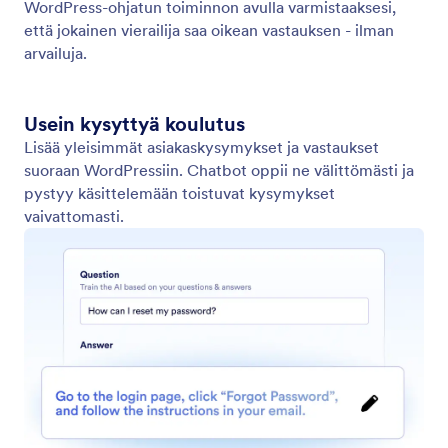
Agentin tyyli
Mukauta chatbotin ulkoasua ja tunnelmaa Agent
Stylella. Säädä värejä, fontteja ja asettelua
WordPressissä.