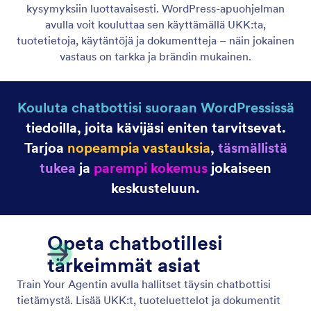
Agentin persoona
Luo chatbot-persoona, joka vastaa brändiäsi.
Muokkaa sävyä, tyyliä ja persoonallisuutta
WordPress-ohjatulla toiminnolla.