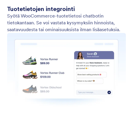
Julkaise
Julkaise chatbottisi suoraan WordPressistä. Siirry
käyttöön muutamalla klikkauksella ilman koodausta ja
aloita kävijöiden palveleminen heti.
Jotform
Markkinapaikka
Luo lomake
Pohjat
Oma työtila
Lomaketeemat
Hinnoittelu
Widgetit
Jotform Enterprise
Integraatiot