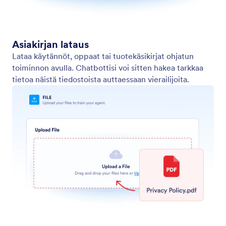
Kouluta agenttisi
Kouluta chatbottisi usein kysytyillä kysymyksillä,
dokumenteilla ja tuotetiedoilla. Käytä WordPress-
ohjelmaa yksilöllisten vastausten tuottamiseen.