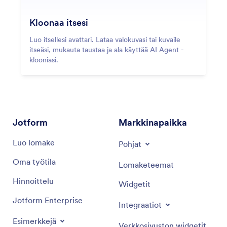
Kloonaa itsesi
Luo itsellesi avattari. Lataa valokuvasi tai kuvaile
itseäsi, mukauta taustaa ja ala käyttää AI Agent -
klooniasi.
Jotform
Markkinapaikka
Luo lomake
Pohjat
Oma työtila
Lomaketeemat
Hinnoittelu
Widgetit
Jotform Enterprise
Integraatiot
Esimerkkejä
Verkkosivuston widgetit