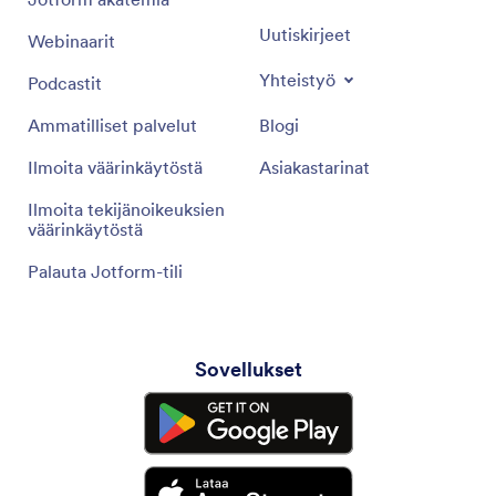
Uutiskirjeet
Webinaarit
Yhteistyö
Podcastit
Ammatilliset palvelut
Blogi
Ilmoita väärinkäytöstä
Asiakastarinat
Ilmoita tekijänoikeuksien
väärinkäytöstä
Palauta Jotform-tili
Sovellukset