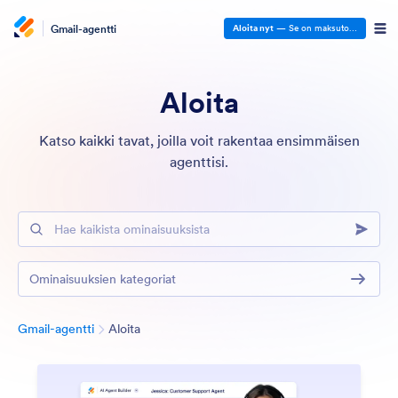
Gmail-agentti
Aloita nyt
— Se on maksutonta
Aloita
Katso kaikki tavat, joilla voit rakentaa ensimmäisen
agenttisi.
Hae kaikista ominaisuuksista
Ominaisuuksien kategoriat
Kategoria
Gmail-agentti
Aloita