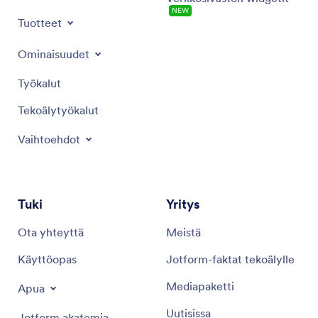
NEW
Tuotteet
Ominaisuudet
Työkalut
Tekoälytyökalut
Vaihtoehdot
Tuki
Yritys
Ota yhteyttä
Meistä
Käyttöopas
Jotform-faktat tekoälylle
Mediapaketti
Apua
Uutisissa
Jotform akatemia