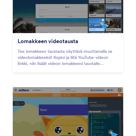
Lomakkeen videotausta
Tee lomakkeen taustasta näyttävä muuttamalla se
videolomakkeeksi! Kopioi ja liitä YouTube-videon
linkki, niin lisäät videon lomakkeesi taustalle
sekunneissa.