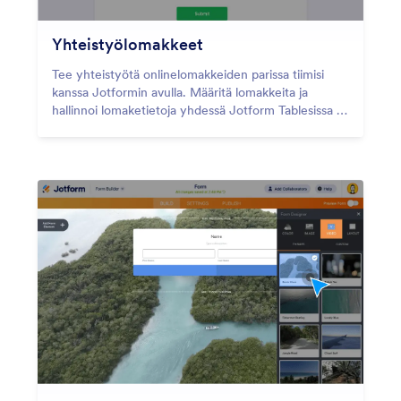
Yhteistyölomakkeet
Tee yhteistyötä onlinelomakkeiden parissa tiimisi
kanssa Jotformin avulla. Määritä lomakkeita ja
hallinnoi lomaketietoja yhdessä Jotform Tablesissa ja
Jotform Inboxissa.