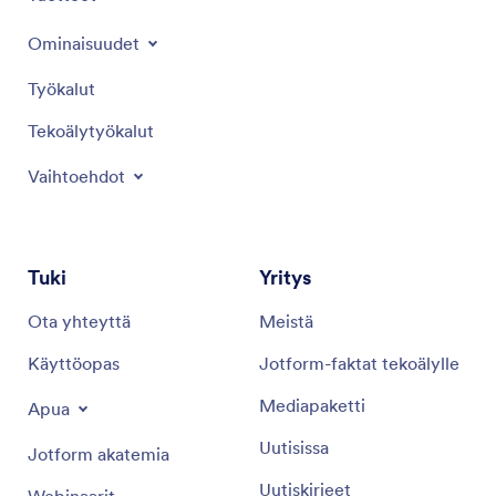
Ominaisuudet
Työkalut
Tekoälytyökalut
Vaihtoehdot
Tuki
Yritys
Ota yhteyttä
Meistä
Käyttöopas
Jotform-faktat tekoälylle
Mediapaketti
Apua
Uutisissa
Jotform akatemia
Uutiskirjeet
Webinaarit