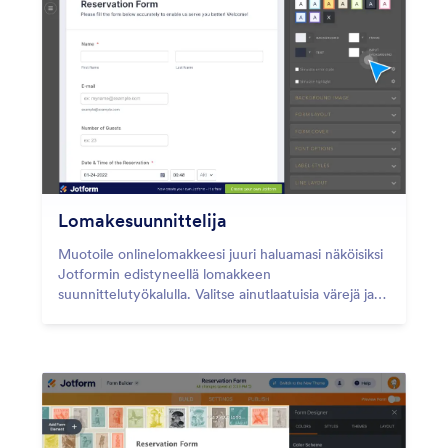
Lomakesuunnittelija
Muotoile onlinelomakkeesi juuri haluamasi näköisiksi
Jotformin edistyneellä lomakkeen
suunnittelutyökalulla. Valitse ainutlaatuisia värejä ja
fontteja, lisää CSS-koodia ja muuta muita
suunnitteluelementtejä.