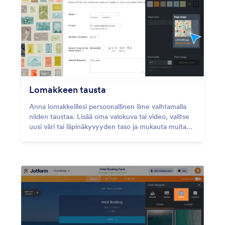
Lomakkeen tausta
Anna lomakkeillesi persoonallinen ilme vaihtamalla
niiden taustaa. Lisää oma valokuva tai video, valitse
uusi väri tai läpinäkyvyyden taso ja mukauta muita
elementtejä muutamalla napsautuksella Jotformin
vedä ja pudota -lomakkeen suunnittelutyökalulla.