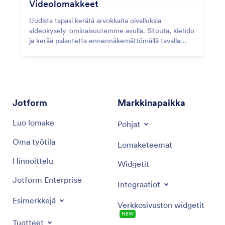
Videolomakkeet
Uudista tapasi kerätä arvokkaita oivalluksia
videokysely-ominaisuutemme avulla. Sitouta, kiehdo
ja kerää palautetta ennennäkemättömällä tavalla
interaktiivisten videokysymysten avulla.
Jotform
Markkinapaikka
Luo lomake
Pohjat
Oma työtila
Lomaketeemat
Hinnoittelu
Widgetit
Jotform Enterprise
Integraatiot
Esimerkkejä
Verkkosivuston widgetit
NEW
Tuotteet