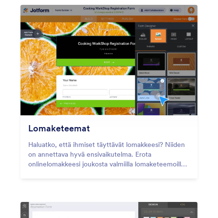
Lomaketeemat
Haluatko, että ihmiset täyttävät lomakkeesi? Niiden
on annettava hyvä ensivaikutelma. Erota
onlinelomakkeesi joukosta valmiilla lomaketeemoilla,
jotka antavat niille ainutlaatuisen ilmeen vain yhdellä
klikkauksella