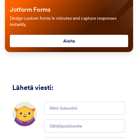
Jotform Forms
Design custom forms in minutes and capture responses
instantly.
Aloita
Lähetä viesti
:
Comment
Email