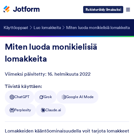
Rekisteröidy ilmaiseksi
Käyttöoppaat
Luo lomakkeita
Miten luoda monikielisiä lomakkeita
Miten luoda monikielisiä
lomakkeita
Viimeksi päivitetty:
16. helmikuuta 2022
Post ID
Tiivistä käyttäen:
ChatGPT
Grok
Google AI Mode
Perplexity
Claude.ai
Lomakkeiden kääntöominaisuudella voit tarjota lomakkeet