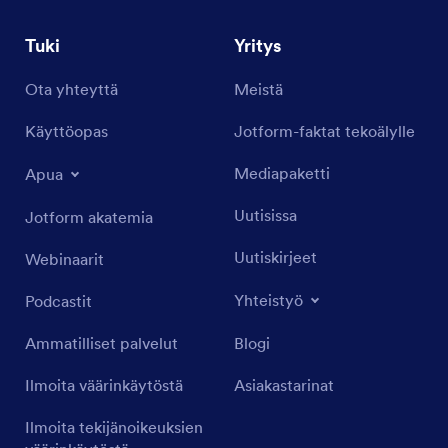
Tuki
Yritys
Ota yhteyttä
Meistä
Käyttöopas
Jotform-faktat tekoälylle
Mediapaketti
Apua
Uutisissa
Jotform akatemia
Uutiskirjeet
Webinaarit
Yhteistyö
Podcastit
Ammatilliset palvelut
Blogi
Ilmoita väärinkäytöstä
Asiakastarinat
Ilmoita tekijänoikeuksien