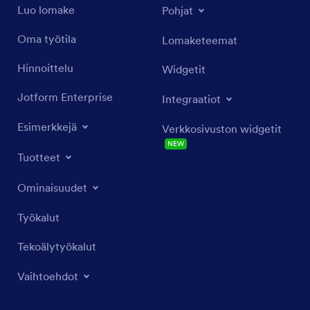
Luo lomake
Pohjat
Oma työtila
Lomaketeemat
Hinnoittelu
Widgetit
Jotform Enterprise
Integraatiot
Esimerkkejä
Verkkosivuston widgetit
NEW
Tuotteet
Ominaisuudet
Työkalut
Tekoälytyökalut
Vaihtoehdot