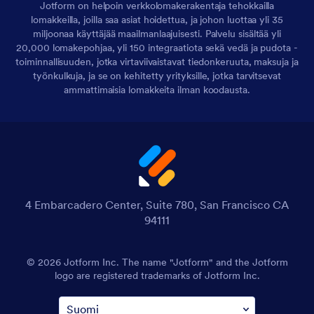
Jotform on helpoin verkkolomakerakentaja tehokkailla
lomakkeilla, joilla saa asiat hoidettua, ja johon luottaa yli 35
miljoonaa käyttäjää maailmanlaajuisesti. Palvelu sisältää yli
20,000 lomakepohjaa, yli 150 integraatiota sekä vedä ja pudota -
toiminnallisuuden, jotka virtaviivaistavat tiedonkeruuta, maksuja ja
työnkulkuja, ja se on kehitetty yrityksille, jotka tarvitsevat
ammattimaisia lomakkeita ilman koodausta.
4 Embarcadero Center, Suite 780, San Francisco CA
94111
© 2026 Jotform Inc. The name "Jotform" and the Jotform
logo are registered trademarks of Jotform Inc.