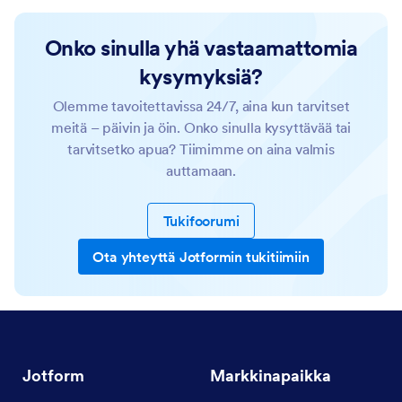
Onko sinulla yhä vastaamattomia
kysymyksiä?
Olemme tavoitettavissa 24/7, aina kun tarvitset
meitä – päivin ja öin. Onko sinulla kysyttävää tai
tarvitsetko apua? Tiimimme on aina valmis
auttamaan.
Tukifoorumi
Ota yhteyttä Jotformin tukitiimiin
Jotform
Markkinapaikka