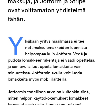
maksuja, ja Jotform ja Stripe
ovat voittamaton yhdistelmä
tähän.
Y
ksikään yritys maailmassa ei tee
nettimaksulomakkeiden luonnista
helpompaa kuin Jotform. Vedä ja
pudota lomakkeenrakentaja ei vaadi opettelua,
ja sen avulla luot upeita lomakkeita vain
minuuteissa. Jotformin avulla voit luoda
lomakkeita myös mobiililaitteilla.
Jotformin todellinen arvo on kuitenkin siinä,
miten helpon käyttökokemukset lomakkeet
tarjoavat asiakkaille. Lomakkeet näkyvät