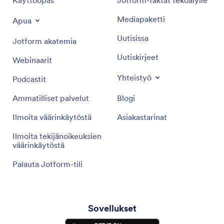
Mediapaketti
Apua
Uutisissa
Jotform akatemia
Uutiskirjeet
Webinaarit
Yhteistyö
Podcastit
Ammatilliset palvelut
Blogi
Ilmoita väärinkäytöstä
Asiakastarinat
Ilmoita tekijänoikeuksien
väärinkäytöstä
Palauta Jotform-tili
Sovellukset