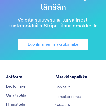
tänään
Veloita sujuvasti ja turvallisesti
kustomoiduilla Stripe tilauslomakkeilla
Luo ilmainen maksulomake
Jotform
Markkinapaikka
Luo lomake
Pohjat
Oma työtila
Lomaketeemat
Hinnoittelu
Widgetit