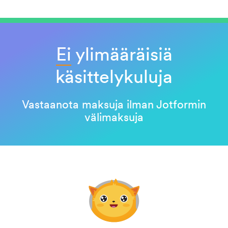
Ei
ylimääräisiä
käsittelykuluja
Vastaanota maksuja ilman Jotformin
välimaksuja