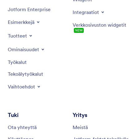
Jotform Enterprise
Integraatiot
Esimerkkejä
Verkkosivuston widgetit
NEW
Tuotteet
Ominaisuudet
Työkalut
Tekoälytyökalut
Vaihtoehdot
Tuki
Yritys
Ota yhteyttä
Meistä
Käyttöopas
Jotform-faktat tekoälylle