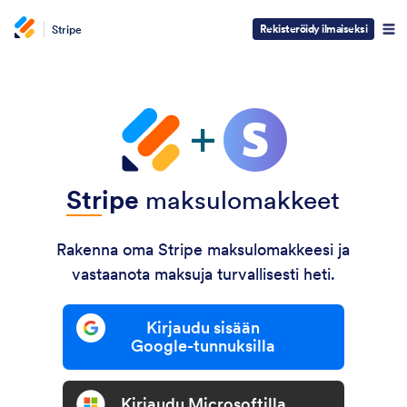
Rekisteröidy ilmaiseksi
Stripe
Str
ipe
maksulomakkeet
Rakenna oma Stripe maksulomakkeesi ja
vastaanota maksuja turvallisesti heti.
Kirjaudu sisään
Google-tunnuksilla
Kirjaudu Microsoftilla