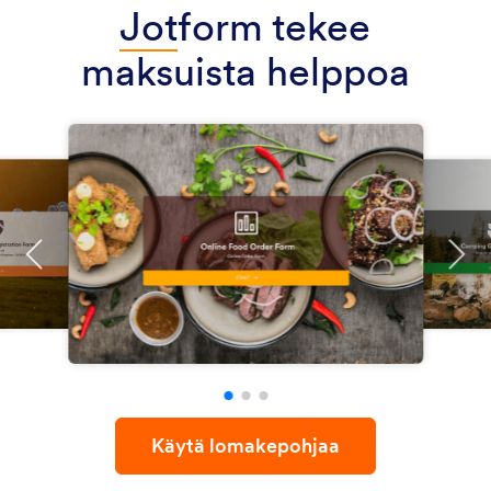
Jot
form tekee
maksuista helppoa
Käytä lomakepohjaa