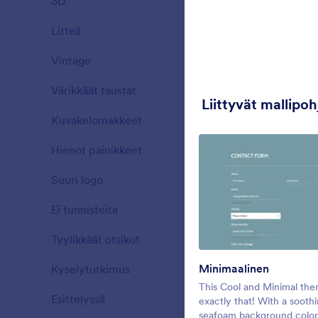
3D
19
celebration
Litteä
25
Tykkäykset:
3
Kä
Vintage
23
Värikkäät taustat
34
Liittyvät mallipoh
Kuvakelomakkeet
26
Hienot painikkeet
40
Suuri logo
16
Ei tunnisteita
14
Tyylikkäät otsikot
77
Minimaalinen
Kyselytutkimus
31
Landing C
This Cool and Minimal the
Esittelyssä
21
When you ne
exactly that! With a soothi
have no time 
seafoam background color