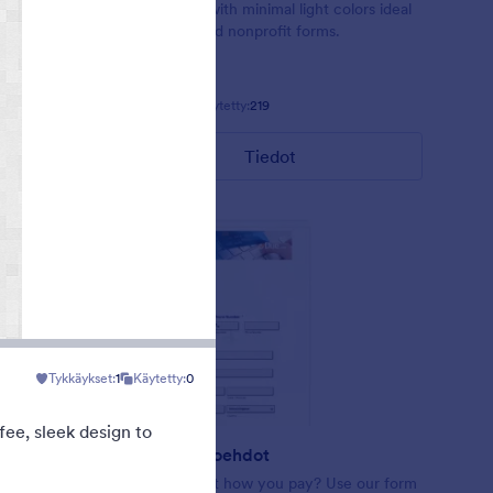
orm theme
Form theme with minimal light colors ideal
 If you
for schools and nonprofit forms.
bars or
 use this
Tykkäykset:
18
Käytetty:
219
Tiedot
Tykkäykset:
1
Käytetty:
0
ee, sleek design to
Maksuvaihtoehdot
ing
Want to select how you pay? Use our form