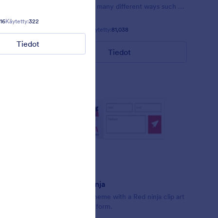
 pink.
customized in many different ways such as
the animations the colors different fields.
16
Käytetty:
322
Tykkäykset:
6
Käytetty:
267
Tykkäykset:
57
Käytetty:
81,038
Tiedot
Tiedot
Tiedot
Punainen Ninja
t Clint
Simple form theme with a Red ninja clip art
design on the form.