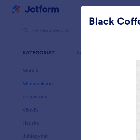
Dialogin aloitus
Oma työtila
P
Black Coff
Teemat
M
Mini
KATEGORIAT
Kaikki
154 Theme
Mobiili
46
Minimaalinen
154
Erikoisfonit
20
Värikäs
16
Hauska
32
Sporting
Juhlapyhät
71