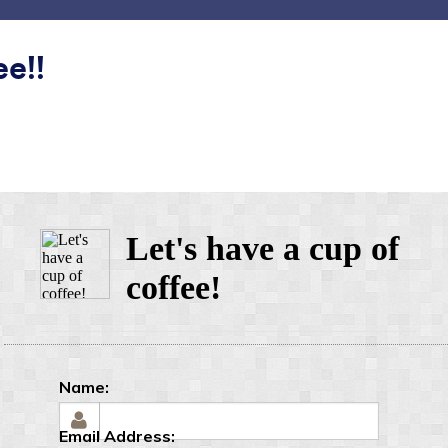
ohjat
Integraatiot
Tuotteet
Tuki
Enterprise
ee!!
inimaalinen
maalinen
s
Contact Card