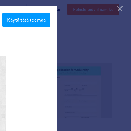
Hinnoittelu
Kirjaudu sisään
Rekisteröidy ilmaiseksi
Käytä tätä teemaa
Mellow