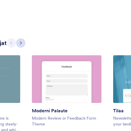
contract or wedding related form
ytetty:
55
Tykkäykset:
11
Käytetty:
172
Tiedot
Tiedot
jat
Edellinen
Seuraava
Moderni Palaute
Tilaa
ontact
Gradient Glass
me is
Modern Review or Feedback Form
Newslette
ed contact landing page, but
Beautiful, clean, short. Perfect f
ng steely-
Theme
your land
to build it.
Try to fill the form and magic beg
 and white