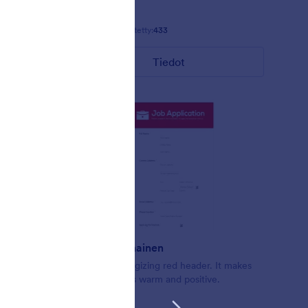
Tykkäykset:
8
Käytetty:
433
Tiedot
Lämmin punainen
Beautiful energizing red header. It makes
ite form.
the form looks warm and positive.