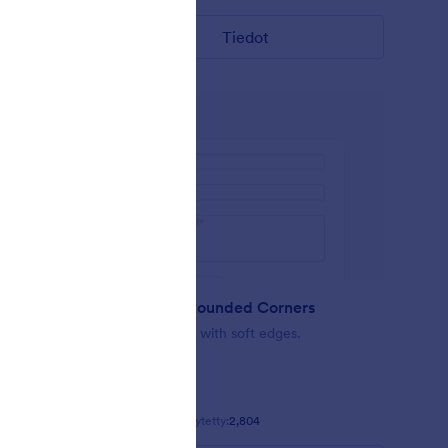
Tiedot
Minimalist Rounded Corners
act form
Simple Design with soft edges.
Tykkäykset:
37
Käytetty:
2,804