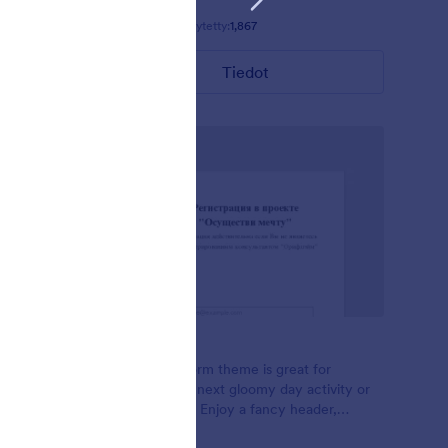
Tykkäykset:
28
Käytetty:
1,867
Tiedot
Foggy
- Blue
This Foggy Form theme is great for
ized
planning your next gloomy day activity or
matrix
class sign ups, Enjoy a fancy header,
minimal input, and flat green buttons. It's a