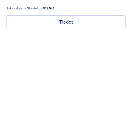
contact forms, and more.
Tykkäykset:
77
Käytetty:
382,163
Tiedot
Mellow
Form theme with minimal light colors ideal for schools and
nonprofit forms.
Tykkäykset:
18
Käytetty:
219