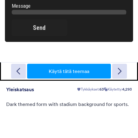
Sporting
A Fancy Theme with sports in the background and a centered
white translucent form. Customizable.
Käytä tätä teemaa
Yleiskatsaus
Tykkäykset:
63
Käytetty:
4,293
Tykkäykset:
5
Käytetty:
4
Tiedot
Dark themed form with stadium background for sports.