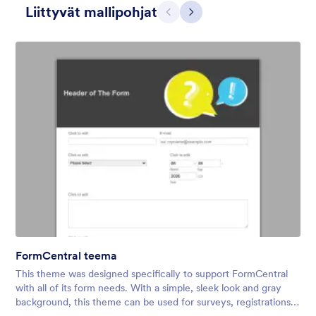
Liittyvät mallipohjat
Edellinen
Seuraava
Contact Card
Short and simple contact card form theme with a clipart of a
man in header. If you want forms on your website side bars or
just small forms for your website, use this form theme.
FormCentral teema
Tykkäykset:
11
Käytetty:
120
This theme was designed specifically to support FormCentral
Tiedot
with all of its form needs. With a simple, sleek look and gray
background, this theme can be used for surveys, registrations,