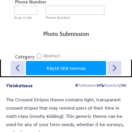
Roudan sininen
Organizing a national park or hiking getaway? Try this Frosty
Blue theme! With its frosty, dark blue high-quality image
Käytä tätä teemaa
background and a blend of transparency levels, a refreshing
chill will come over your form users.
Yleiskatsaus
Tykkäykset:
38
Käytetty:
1,789
Tykkäykset:
113
Käytetty:
7,660
Tiedot
The Crossed Stripes theme contains light, transparent
crossed stripes that may remind users of their time in
math class (mostly kidding). This generic theme can be
used for any of your form needs, whether it be surveys,