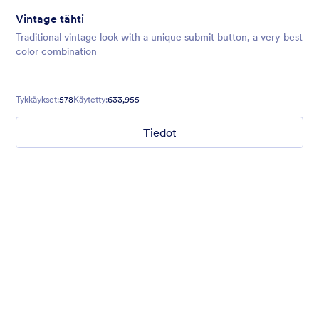
Vintage tähti
Traditional vintage look with a unique submit button, a very best
color combination
Tykkäykset:
578
Käytetty:
633,955
Tiedot
Auringonlasku hiuksissa
Fully mobile responsive theme designed for any types of form.
It's plain, minimal and simple.
Tykkäykset:
1131
Käytetty:
709,692