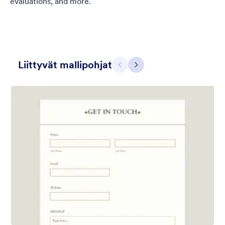
evaluations, and more.
Liittyvät mallipohjat
Edellinen
Seuraava
Kaunis yö
Channel a clear, quiet night sky full of stars with this Beautiful
Night theme. Enjoy a script font and a semi-transparent
background to add some tranquility to your forms — and feel
free to customize to your exact needs with no coding required!
Tykkäykset:
127
Käytetty:
3,772
Tiedot