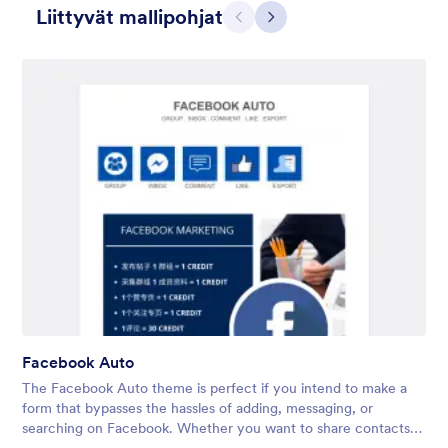
Liittyvät mallipohjat
Edellinen
Seuraava
Fitness Signup
New members welcome! With this static fitness bikers
background theme you can be sure they will be motivated to
join the team in no time! Contact:
https://form.jotformpro.com/batreeq/contact
Facebook Auto
Tykkäykset:
21
Käytetty:
292
The Facebook Auto theme is perfect if you intend to make a
Tiedot
form that bypasses the hassles of adding, messaging, or
searching on Facebook. Whether you want to share contacts