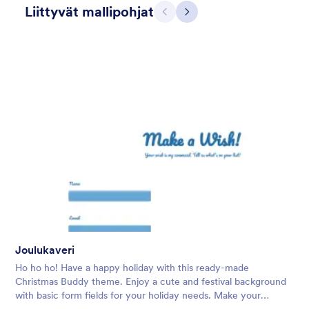
Liittyvät mallipohjat
Edellinen
Seuraava
Contact Card
Short and simple contact card form theme with a clipart of a
man in header. If you want forms on your website side bars or
just small forms for your website, use this form theme.
Joulukaveri
Tykkäykset:
10
Käytetty:
119
Ho ho ho! Have a happy holiday with this ready-made
Tiedot
Christmas Buddy theme. Enjoy a cute and festival background
with basic form fields for your holiday needs. Make your