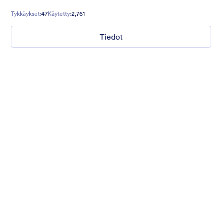
audience feel welcome with Santa and his trusty reindeer.
Tykkäykset:
47
Käytetty:
2,761
Tiedot
Mellow
Form theme with minimal light colors ideal for schools and
nonprofit forms.
Tykkäykset:
18
Käytetty:
219