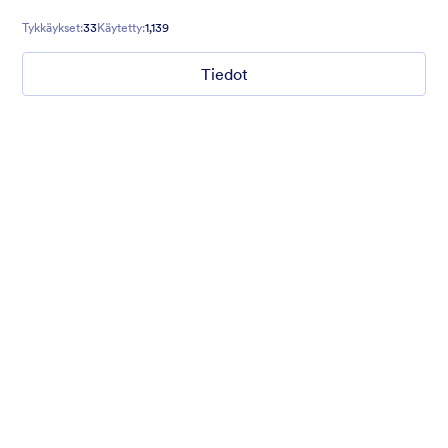
bookings, surveys, and much more!
Tykkäykset:
33
Käytetty:
1,139
Tiedot
Mellow
Form theme with minimal light colors ideal for schools and
nonprofit forms.
Tykkäykset:
18
Käytetty:
219