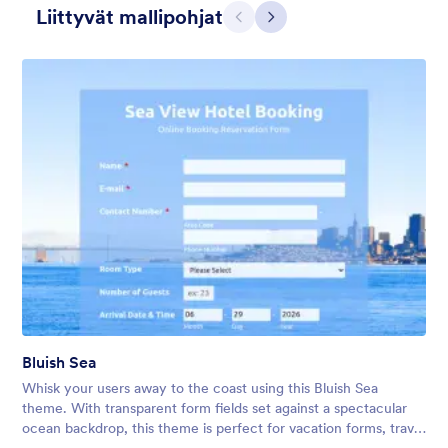
Liittyvät mallipohjat
Edellinen
Seuraava
Hairdressers
Form theme for hairdressers or any related business but can
also be used on any types of form.
Bluish Sea
Tykkäykset:
9
Käytetty:
247
Whisk your users away to the coast using this Bluish Sea
Tiedot
theme. With transparent form fields set against a spectacular
ocean backdrop, this theme is perfect for vacation forms, travel