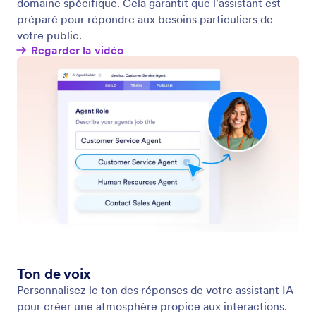
Activez le chat multilingue
Permettez aux utilisateurs de discuter avec votre
assistant dans leur langue maternelle. Vous
améliorez ainsi l'accessibilité et l'engagement.
Jotform
Marketplace
Créer un formulaire
Modèles
Mon Espace de Travail
Thèmes de formulaires
Tarifs
Widgets
Jotform Entreprise
Intégrations