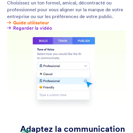
Exemples
Widgets de site web
NOUVEAU
Produits
Fonctionnalités
Outils
Outils IA
Alternatives
Assistance
Entreprise
Contactez-nous
À propos de nous
Guide utilisateur
Faits Jotform relatifs à
l'IA