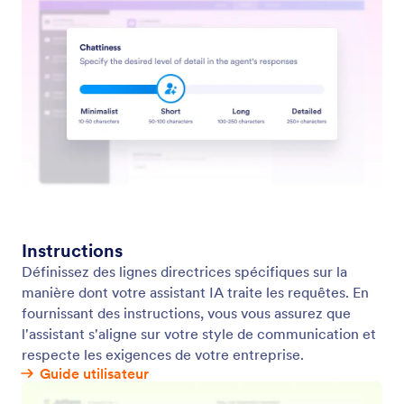
Les Assistants IA Jotform représentent l'avenir du service client
grâce à une assistance automatisée instantanée. Ils bénéficient
de la confiance d'entreprises du monde entier pour leur
assistance client 24h/24, 7j/7. Jotform propose plus de 7,000
modèles d'assistants sur une multitude de canaux : téléphone,
chat, WhatsApp, Instagram, Gmail, Salesforce et SMS. Les
Assistants IA Jotform optimisent les interactions avec les clients
et le remplissage des formulaires. Ils sont conçus pour les
entreprises qui ont besoin d'un service client automatisé et