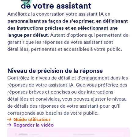
Aide
Identité graphique
Jotform Academy
Dans la presse
Webinaires
Newsletters
Podcasts
Partenariats
Prestations
professionnelles
Blog
Signaler un abus
Témoignages de clients
Signaler un problème de
droit d'auteur
Récupérer un compte
Jotform
Applis