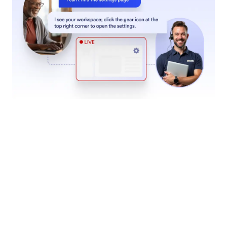
Déclencher un flux de travail
Permettez à votre assistant IA de démarrer des flux
de travail prédéfinis basés sur les interactions
utilisateur, qu'il s'agisse de soumettre un formulaire,
de traiter des approbations ou de lancer une
séquence d'approbation complexe.