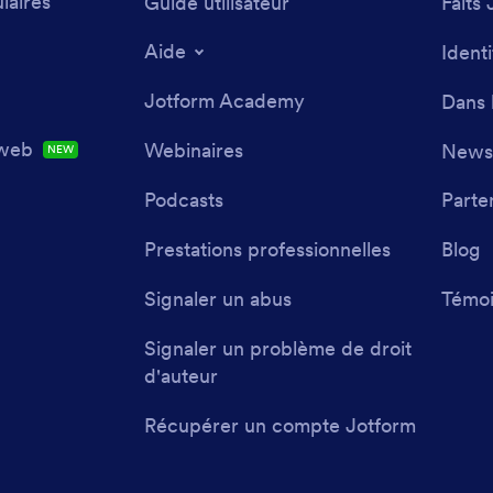
laires
Guide utilisateur
Faits 
Aide
Ident
Jotform Academy
Dans 
 web
Webinaires
Newsl
NEW
Podcasts
Parte
Prestations professionnelles
Blog
Signaler un abus
Témoi
Signaler un problème de droit
d'auteur
Récupérer un compte Jotform