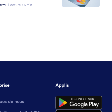
form
Lecture : 3 min
prise
Applis
pos de nous