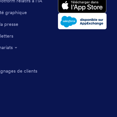
Jotform relatifs à l'IA
ité graphique
la presse
etters
nariats
gnages de clients