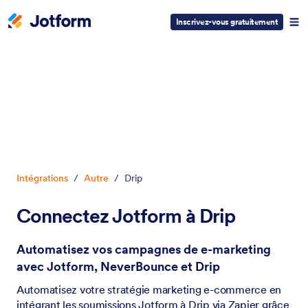
Inscrivez-vous gratuitement
Début du dialogue
Intégrations
/
Autre
/
Drip
Connectez Jotform à Drip
Automatisez vos campagnes de e-marketing
avec Jotform, NeverBounce et Drip
Automatisez votre stratégie marketing e-commerce en
intégrant les soumissions Jotform à Drip via Zapier grâce