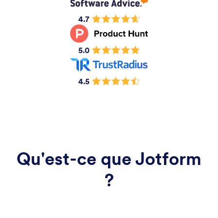
4.7
5.0
4.5
Qu'est-ce que Jotform
?