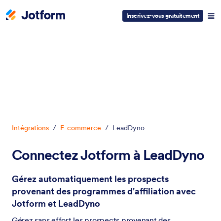
Inscrivez-vous gratuitement
Début du dialogue
Intégrations
/
E-commerce
/
LeadDyno
Connectez Jotform à LeadDyno
Gérez automatiquement les prospects
provenant des programmes d'affiliation avec
Jotform et LeadDyno
Gérez sans effort les prospects provenant des