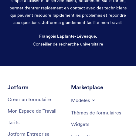
simple à utiliser et le service client, notamment via le forum,
permet d'entrer rapidement en contact avec des techniciens
qui peuvent résoudre rapidement les problèmes et répondre
aux questions. Jotform a grandement facilité mon travail.
François Laplante-Lévesque,
Conseiller de recherche universitaire
Fin de la conversation
Jotform
Marketplace
Créer un formulaire
Modèles
Mon Espace de Travail
Thèmes de formulaires
Tarifs
Widgets
Jotform Entreprise